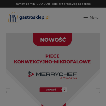
Zamów za min 1000.00zł i odbierz przesyłkę za darmo