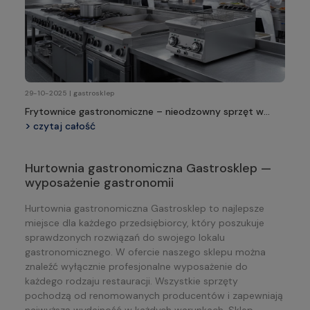
29-10-2025 | gastrosklep
Frytownice gastronomiczne – nieodzowny sprzęt w
profesjonalnej kuchni
czytaj całość
Hurtownia gastronomiczna Gastrosklep —
wyposażenie gastronomii
Hurtownia gastronomiczna Gastrosklep to najlepsze
miejsce dla każdego przedsiębiorcy, który poszukuje
sprawdzonych rozwiązań do swojego lokalu
gastronomicznego. W ofercie naszego sklepu można
znaleźć wyłącznie profesjonalne wyposażenie do
każdego rodzaju restauracji. Wszystkie sprzęty
pochodzą od renomowanych producentów i zapewniają
najwyższą wydajność w każdych warunkach. Sklep