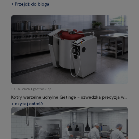
Przejdź do bloga
10-07-2026 | gastrosklep
Kotły warzelne uchylne Getinge - szwedzka precyzja w
profesjonalnej kuchni
czytaj całość