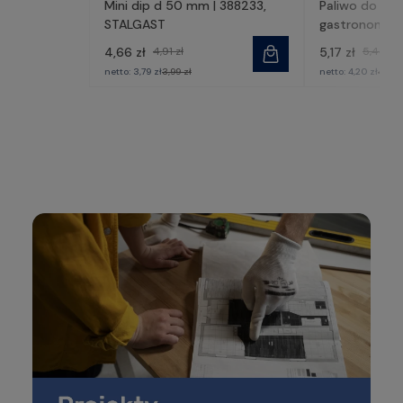
Mini dip d 50 mm | 388233,
Paliwo do po
STALGAST
gastronomiczn
430002, STA
4,66 zł
4,91 zł
5,17 zł
5,44 zł
netto:
3,79 zł
3,99 zł
netto:
4,20 zł
4,42 z