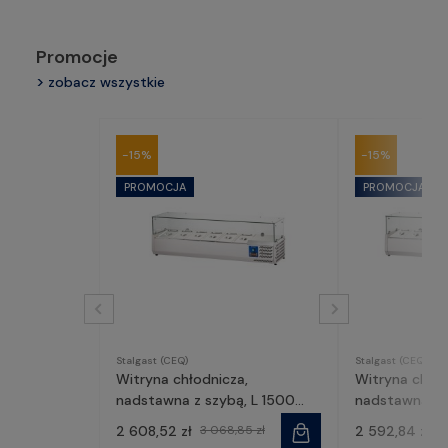
Promocje
zobacz wszystkie
-15%
-15%
Stalgast (CEQ)
Stalgast (CEQ)
Witryna chłodnicza,
Witryna chło
nadstawna z szybą, L 1500
nadstawna z s
mm 6 X GN 1/3 | 834631,
| 834541, Stal
2 608,52 zł
3 068,85 zł
2 592,84 zł
3
Stalgast