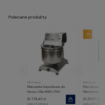
Polecane produkty
-9%
PSV France
Merrychef
Mieszarka łopatkowa do
Piec konwekc
farszu Villa M30 | PSV
Merrychef co
16 778,45 zł
51 311,97 zł
57
netto:
13 641,02 zł
netto:
41 717,05 zł
4