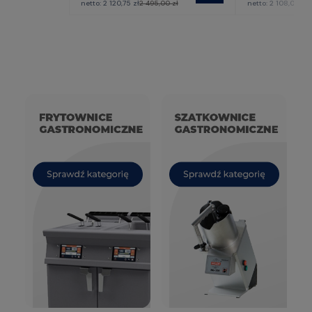
netto:
2 120,75 zł
2 495,00 zł
netto:
2 108,00 zł
2