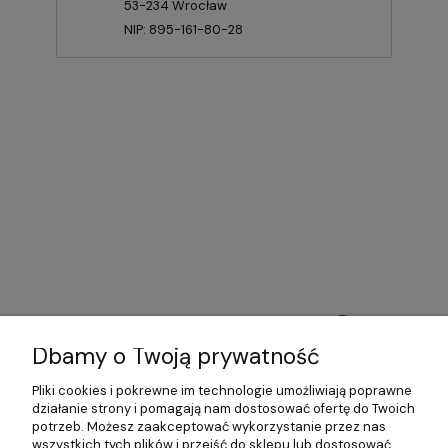
53-234 Wrocław
NIP: 895-161-80-28
Pomoc
Dbamy o Twoją prywatność
Moje konto
Pliki cookies i pokrewne im technologie umożliwiają poprawne
Płatności i dostawa
działanie strony i pomagają nam dostosować ofertę do Twoich
potrzeb. Możesz zaakceptować wykorzystanie przez nas
wszystkich tych plików i przejść do sklepu lub dostosować