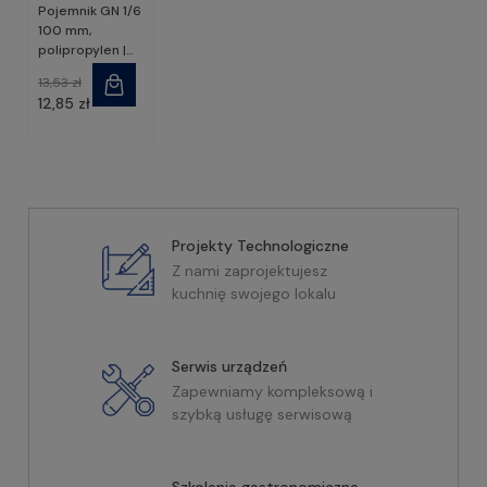
Pojemnik GN 1/6
100 mm,
polipropylen |
166102,
13,53 zł
STALGAST
12,85 zł
Projekty Technologiczne
Z nami zaprojektujesz
kuchnię swojego lokalu
Serwis urządzeń
Zapewniamy kompleksową i
szybką usługę serwisową