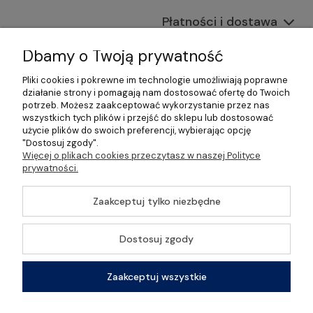
Płatności i dostawa
Informacje
Dbamy o Twoją prywatność
Pliki cookies i pokrewne im technologie umożliwiają poprawne
O nas
działanie strony i pomagają nam dostosować ofertę do Twoich
potrzeb. Możesz zaakceptować wykorzystanie przez nas
wszystkich tych plików i przejść do sklepu lub dostosować
użycie plików do swoich preferencji, wybierając opcję
"Dostosuj zgody".
©2026 Wszelkie Prawa Zastrzeżone | Gastrosklep |
Więcej o plikach cookies przeczytasz w naszej Polityce
Wyposażenie gastronomii, restauracji oraz barów
prywatności.
Szablon Master by
Ecommercy
Zaakceptuj tylko niezbędne
Dostosuj zgody
Pokaż pełną wersję strony
Zaakceptuj wszystkie
Sklep internetowy Shoper Premium