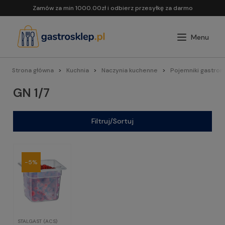
Zamów za min 1000.00zł i odbierz przesyłkę za darmo
Strona główna
Kuchnia
Naczynia kuchenne
Pojemniki gastron
GN 1/7
Filtruj/Sortuj
-5%
STALGAST (ACS)