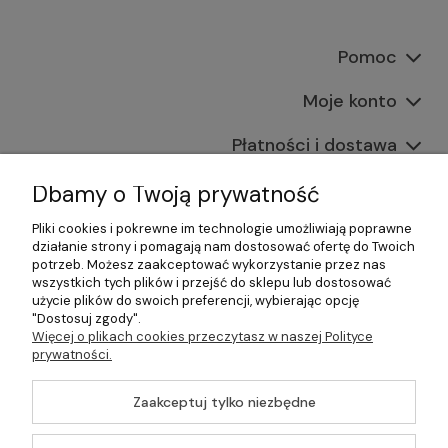
Pomoc
Moje konto
Płatności i dostawa
Informacje
Dbamy o Twoją prywatność
Pliki cookies i pokrewne im technologie umożliwiają poprawne
O nas
działanie strony i pomagają nam dostosować ofertę do Twoich
potrzeb. Możesz zaakceptować wykorzystanie przez nas
wszystkich tych plików i przejść do sklepu lub dostosować
użycie plików do swoich preferencji, wybierając opcję
"Dostosuj zgody".
©2026 Wszelkie Prawa Zastrzeżone | Gastrosklep |
Więcej o plikach cookies przeczytasz w naszej Polityce
Wyposażenie gastronomii, restauracji oraz barów
prywatności.
Szablon Master by
Ecommercy
Zaakceptuj tylko niezbędne