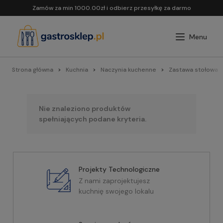
Zamów za min 1000.00zł i odbierz przesyłkę za darmo
Strona główna
Kuchnia
Naczynia kuchenne
Zastawa stołowa
Nie znaleziono produktów
spełniających podane kryteria.
Projekty Technologiczne
Z nami zaprojektujesz
kuchnię swojego lokalu