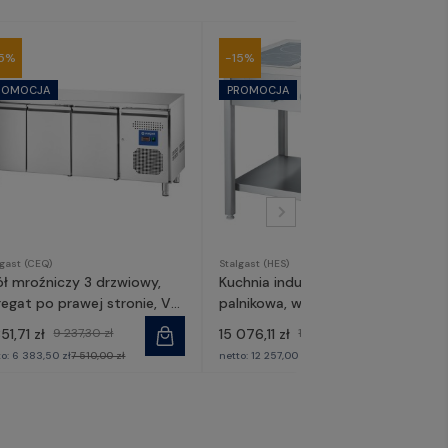
15%
-15%
lgast (CEQ)
Stalgast (HES)
ół mroźniczy 3 drzwiowy,
Kuchnia indukcyjna, 4-
regat po prawej stronie, V
palnikowa, wolnostojąca, P 14
 l | 831037, Stalgast
kW, U 400V | 979610, Stalgast
51,71 zł
9 237,30 zł
15 076,11 zł
17 736,60 zł
to:
6 383,50 zł
7 510,00 zł
netto:
12 257,00 zł
14 420,00 zł