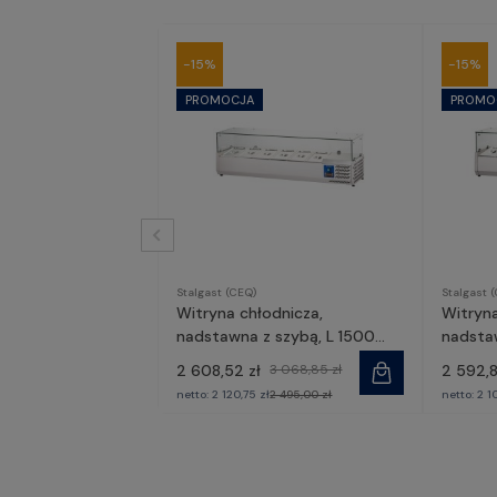
-15%
-15%
Stalgast (CEQ)
Stalgast 
Witryna chłodnicza,
Witryn
nadstawna z szybą, L 1500
nadstaw
mm 6 X GN 1/3 | 834631,
| 83454
2 608,52 zł
3 068,85 zł
2 592,8
Stalgast
netto:
2 120,75 zł
2 495,00 zł
netto:
2 1