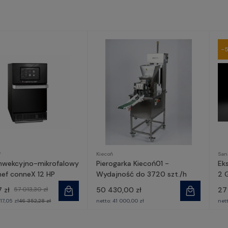
-
f
Kiecoń
San
onwekcyjno-mikrofalowy
Pierogarka Kiecoń01 -
Ek
hef conneX 12 HP
Wydajność do 3720 szt./h
2 
7 zł
57 013,30 zł
50 430,00 zł
27
717,05 zł
46 352,28 zł
netto:
41 000,00 zł
net