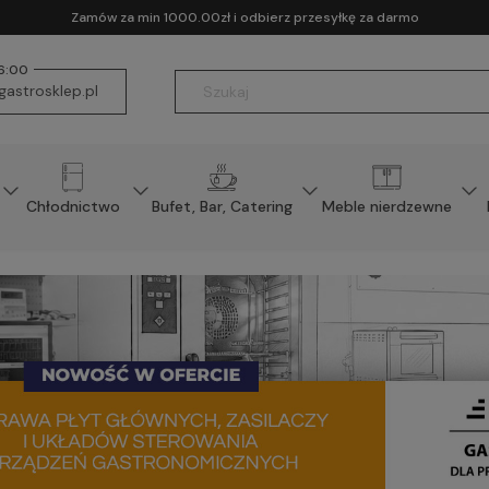
Zamów za min 1000.00zł i odbierz przesyłkę za darmo
16:00
astrosklep.pl
Chłodnictwo
Bufet, Bar, Catering
Meble nierdzewne