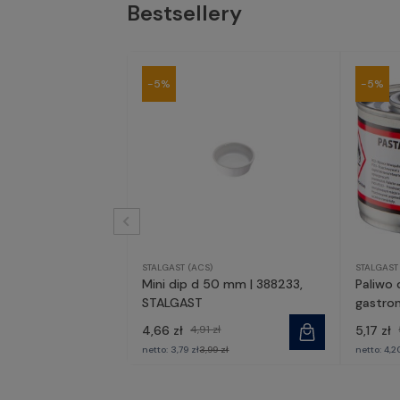
Bestsellery
-5%
-5%
STALGAST (ACS)
STALGAST
Mini dip d 50 mm | 388233,
Paliwo
STALGAST
gastron
430002
4,66 zł
4,91 zł
5,17 zł
netto:
3,79 zł
3,99 zł
netto:
4,2