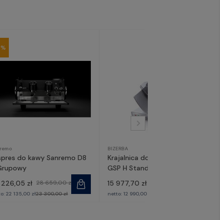
5%
remo
BIZERBA
spres do kawy Sanremo D8
Krajalnica do wędlin i serów
Grupowy
GSP H Standard | Bizerba
 226,05 zł
28 659,00 zł
15 977,70 zł
to:
22 135,00 zł
23 300,00 zł
netto:
12 990,00 zł