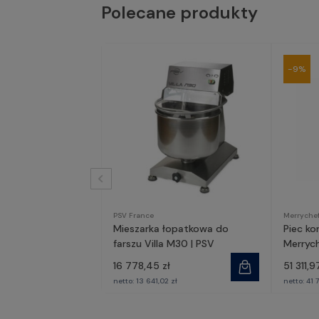
Polecane produkty
-9%
PSV France
Merryche
Mieszarka łopatkowa do
Piec k
farszu Villa M30 | PSV
Merryc
16 778,45 zł
51 311,9
netto:
13 641,02 zł
netto:
41 