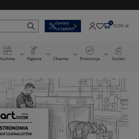
Serwis
0
0,00 zł
urządzeń
Kuchnia
Higiena
Chemia
Promocje
Outlet