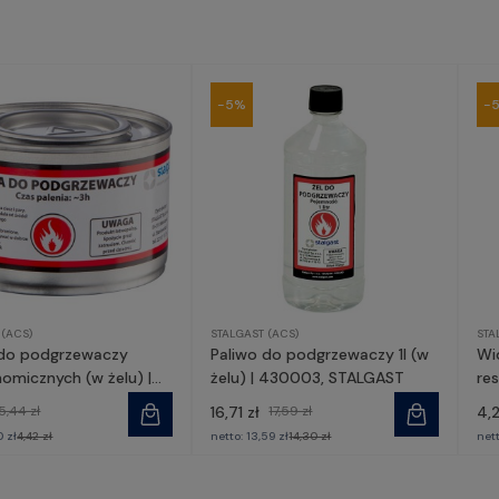
-5%
-
 (ACS)
STALGAST (ACS)
STA
 do podgrzewaczy
Paliwo do podgrzewaczy 1l (w
Wi
omicznych (w żelu) |
żelu) | 430003, STALGAST
res
, STALGAST
ST
5,44 zł
16,71 zł
17,59 zł
4,
0 zł
4,42 zł
netto:
13,59 zł
14,30 zł
net