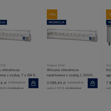
-15%
-
(CEQ)
Stalgast (CEQ)
Sta
a chłodnicza
Witryna chłodnicza
St
na z szybą, 7 x GN 1/4
nadstawna z szybą, L 2000
ag
1, Stalgast
mm, 10 x GN 1/4 | 834141,
417
4 zł
3 050,40 zł
3 089,45 zł
3 634,65 zł
7 8
Stalgast
08,00 zł
2 480,00 zł
netto:
2 511,75 zł
2 955,00 zł
net