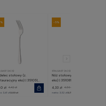
5%
-5%
LGAST (ACS)
STALGAST (ACS)
delec stołowy (z.
Nóż stołowy (z. restauracyjny
tauracyjny eko) | 351051,
eko) | 351081, STALGAST
ALGAST
20 zł
4,42 zł
4,33 zł
4,56 zł
to:
3,41 zł
3,59 zł
netto:
3,52 zł
3,71 zł