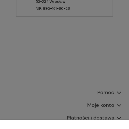
53-234 Wrocław
NIP: 895-161-80-28
Pomoc
Moje konto
Płatności i dostawa