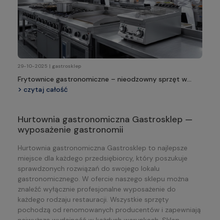
29-10-2025 | gastrosklep
Frytownice gastronomiczne – nieodzowny sprzęt w
profesjonalnej kuchni
czytaj całość
Hurtownia gastronomiczna Gastrosklep —
wyposażenie gastronomii
Hurtownia gastronomiczna Gastrosklep to najlepsze
miejsce dla każdego przedsiębiorcy, który poszukuje
sprawdzonych rozwiązań do swojego lokalu
gastronomicznego. W ofercie naszego sklepu można
znaleźć wyłącznie profesjonalne wyposażenie do
każdego rodzaju restauracji. Wszystkie sprzęty
pochodzą od renomowanych producentów i zapewniają
najwyższą wydajność w każdych warunkach. Sklep