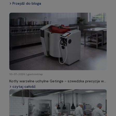
Przejdź do bloga
10-07-2026 | gastrosklep
Kotły warzelne uchylne Getinge - szwedzka precyzja w
profesjonalnej kuchni
czytaj całość