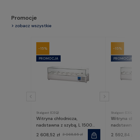
Promocje
zobacz wszystkie
-15%
-15%
Stalgast (CEQ)
Stalgast (CEQ)
Witryna chłodnicza,
Witryna chło
nadstawna z szybą, L 1500
nadstawna z s
mm 6 X GN 1/3 | 834631,
| 834541, Stal
2 608,52 zł
3 068,85 zł
2 592,84 zł
3
Stalgast