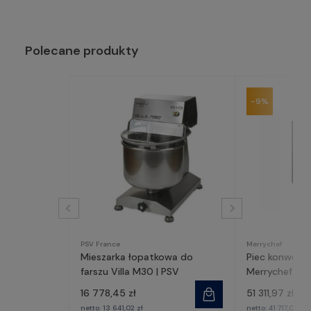
Polecane produkty
-9%
PSV France
Merrychef
Mieszarka łopatkowa do
Piec konwekc
farszu Villa M30 | PSV
Merrychef co
16 778,45 zł
51 311,97 zł
57
netto:
13 641,02 zł
netto:
41 717,05 zł
4