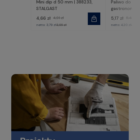
Mini dip d 50 mm | 388233,
Paliwo do po
STALGAST
gastronomiczn
430002, STA
4,66 zł
4,91 zł
5,17 zł
5,44 zł
netto:
3,79 zł
3,99 zł
netto:
4,20 zł
4,42 z