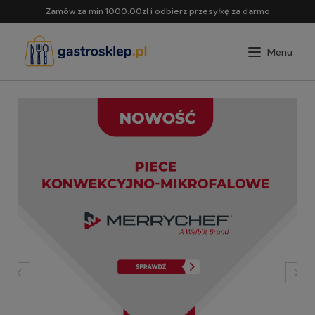
Zamów za min 1000.00zł i odbierz przesyłkę za darmo