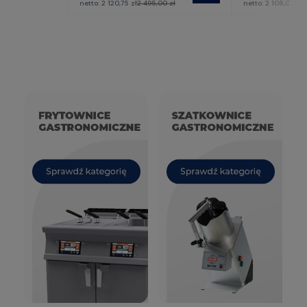
netto:
2 120,75 zł
2 495,00 zł
netto:
2 108,00 zł
2