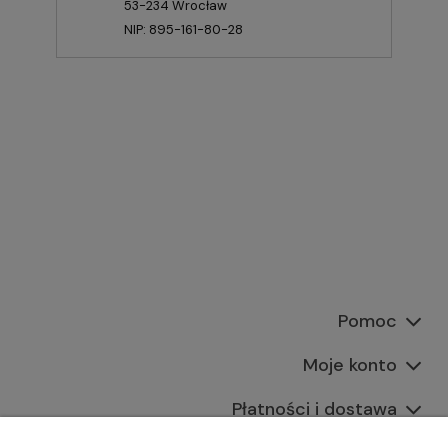
53-234 Wrocław
NIP: 895-161-80-28
Pomoc
Moje konto
Płatności i dostawa