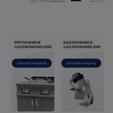
netto:
2 120,75 zł
2 495,00 zł
netto:
2 108,00 zł
2