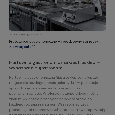
29-10-2025 | gastrosklep
Frytownice gastronomiczne – nieodzowny sprzęt w
profesjonalnej kuchni
czytaj całość
Hurtownia gastronomiczna Gastrosklep —
wyposażenie gastronomii
Hurtownia gastronomiczna Gastrosklep to najlepsze
miejsce dla każdego przedsiębiorcy, który poszukuje
sprawdzonych rozwiązań do swojego lokalu
gastronomicznego. W ofercie naszego sklepu można
znaleźć wyłącznie profesjonalne wyposażenie do
każdego rodzaju restauracji. Wszystkie sprzęty
pochodzą od renomowanych producentów i zapewniają
najwyższą wydajność w każdych warunkach. Sklep