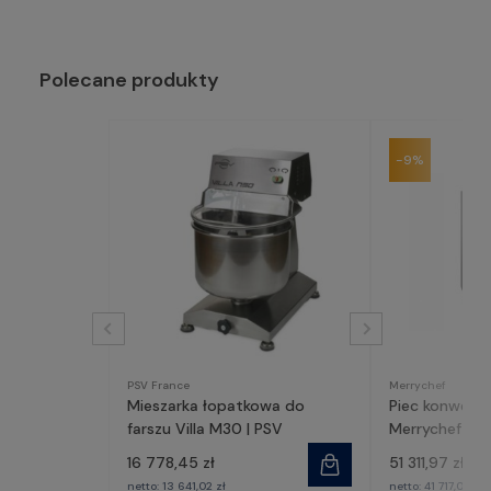
Polecane produkty
-9%
PSV France
Merrychef
Mieszarka łopatkowa do
Piec konwekc
farszu Villa M30 | PSV
Merrychef co
16 778,45 zł
51 311,97 zł
57
netto:
13 641,02 zł
netto:
41 717,05 zł
4