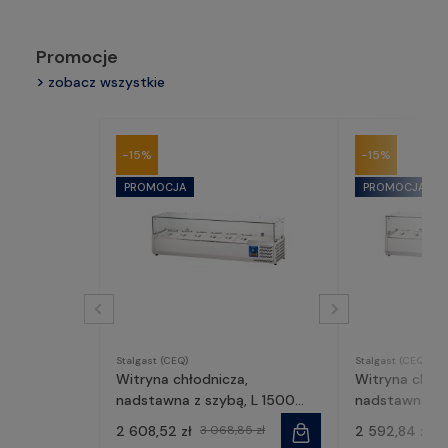
Promocje
zobacz wszystkie
-15%
-15%
Stalgast (CEQ)
Stalgast (CEQ)
Witryna chłodnicza,
Witryna chło
nadstawna z szybą, L 1500
nadstawna z s
mm 6 X GN 1/3 | 834631,
| 834541, Stal
2 608,52 zł
3 068,85 zł
2 592,84 zł
3
Stalgast