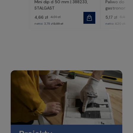
Mini dip d 50 mm | 388233,
Paliwo do po
STALGAST
gastronomiczn
430002, STA
4,66 zł
4,91 zł
5,17 zł
5,44 zł
netto:
3,79 zł
3,99 zł
netto:
4,20 zł
4,42 z