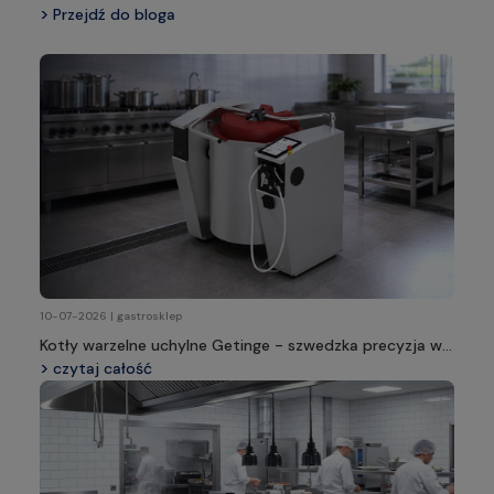
Przejdź do bloga
10-07-2026 | gastrosklep
Kotły warzelne uchylne Getinge - szwedzka precyzja w
profesjonalnej kuchni
czytaj całość