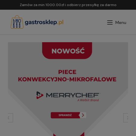
Zamów za min 1000.00zł i odbierz przesyłkę za darmo