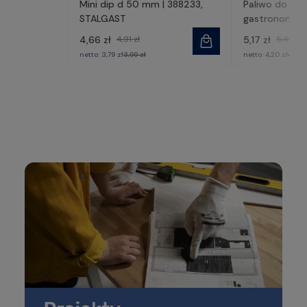
Mini dip d 50 mm | 388233,
Paliwo do po
STALGAST
gastronomiczn
430002, STA
4,66 zł
4,91 zł
5,17 zł
5,44 zł
netto:
3,79 zł
3,99 zł
netto:
4,20 zł
4,42 z