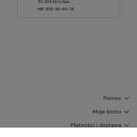
53-234 Wrocław
NIP: 895-161-80-28
Pomoc
Moje konto
Płatności i dostawa