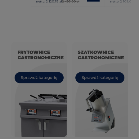
netto:
2 120,75 zł
2 495,00 zł
netto:
2 108,00 zł
2