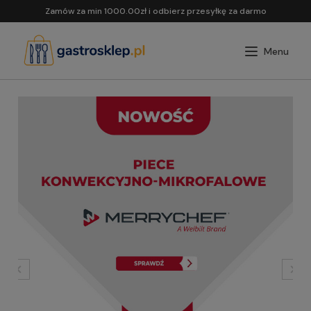
Zamów za min 1000.00zł i odbierz przesyłkę za darmo