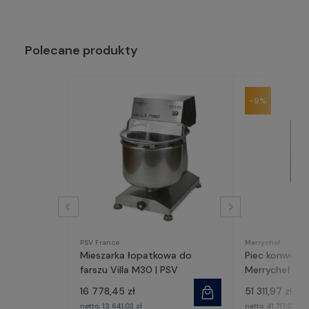
Polecane produkty
-9%
PSV France
Merrychef
Mieszarka łopatkowa do
Piec konwekc
farszu Villa M30 | PSV
Merrychef co
16 778,45 zł
51 311,97 zł
57
netto:
13 641,02 zł
netto:
41 717,05 zł
4