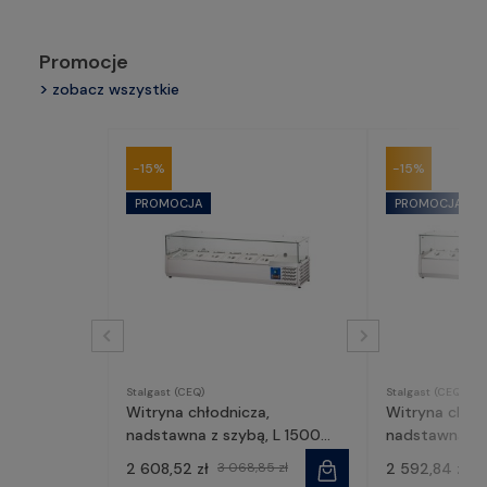
Promocje
zobacz wszystkie
-15%
-15%
Stalgast (CEQ)
Stalgast (CEQ)
Witryna chłodnicza,
Witryna chło
nadstawna z szybą, L 1500
nadstawna z s
mm 6 X GN 1/3 | 834631,
| 834541, Stal
2 608,52 zł
3 068,85 zł
2 592,84 zł
3
Stalgast