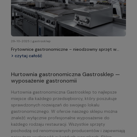
29-10-2025 | gastrosklep
Frytownice gastronomiczne – nieodzowny sprzęt w
profesjonalnej kuchni
czytaj całość
Hurtownia gastronomiczna Gastrosklep —
wyposażenie gastronomii
Hurtownia gastronomiczna Gastrosklep to najlepsze
miejsce dla każdego przedsiębiorcy, który poszukuje
sprawdzonych rozwiązań do swojego lokalu
gastronomicznego. W ofercie naszego sklepu można
znaleźć wyłącznie profesjonalne wyposażenie do
każdego rodzaju restauracji. Wszystkie sprzęty
pochodzą od renomowanych producentów i zapewniają
najwyższą wydajność w każdych warunkach. Sklep