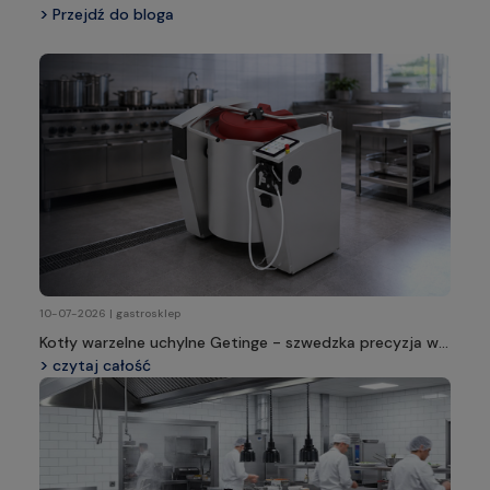
Przejdź do bloga
10-07-2026 | gastrosklep
Kotły warzelne uchylne Getinge - szwedzka precyzja w
profesjonalnej kuchni
czytaj całość