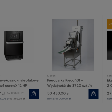
-
f
Kiecoń
San
onwekcyjno-mikrofalowy
Pierogarka Kiecoń01 -
Ek
hef conneX 12 HP
Wydajność do 3720 szt./h
2 
7 zł
57 013,30 zł
50 430,00 zł
27
717,05 zł
46 352,28 zł
netto:
41 000,00 zł
net