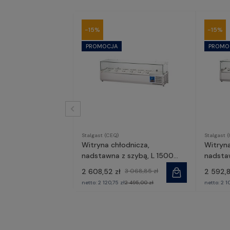
-15%
-15%
Stalgast (CEQ)
Stalgast 
Witryna chłodnicza,
Witryn
nadstawna z szybą, L 1500
nadstaw
mm 6 X GN 1/3 | 834631,
| 83454
2 608,52 zł
3 068,85 zł
2 592,8
Stalgast
netto:
2 120,75 zł
2 495,00 zł
netto:
2 1