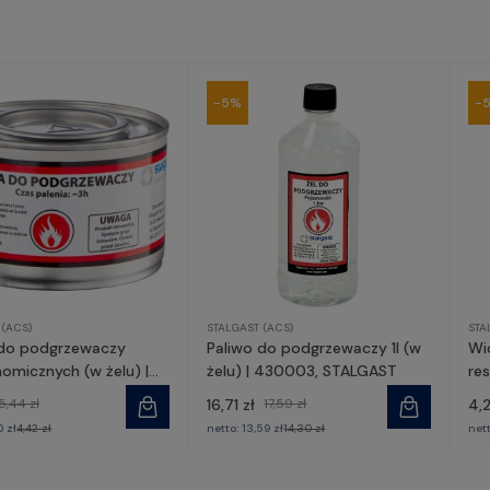
-5%
-
 (ACS)
STALGAST (ACS)
STA
 do podgrzewaczy
Paliwo do podgrzewaczy 1l (w
Wi
omicznych (w żelu) |
żelu) | 430003, STALGAST
res
, STALGAST
ST
5,44 zł
16,71 zł
17,59 zł
4,
0 zł
4,42 zł
netto:
13,59 zł
14,30 zł
net