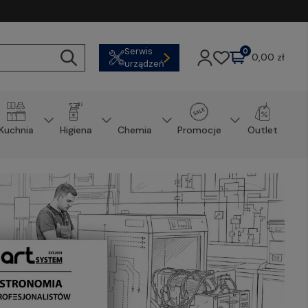
Serwis
0
0,00 zł
urządzeń
Kuchnia
Higiena
Chemia
Promocje
Outlet