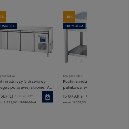
15%
-15%
lgast (CEQ)
Stalgast (HES)
ół mroźniczy 3 drzwiowy,
Kuchnia indukcyjna, 4-
regat po prawej stronie, V
palnikowa, wolnostojąca, P 14
 l | 831037, Stalgast
kW, U 400V | 979610, Stalgast
51,71 zł
9 237,30 zł
15 076,11 zł
17 736,60 zł
to:
6 383,50 zł
7 510,00 zł
netto:
12 257,00 zł
14 420,00 zł