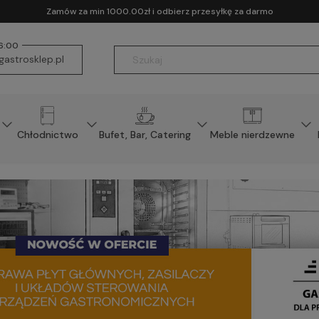
Zamów za min 1000.00zł i odbierz przesyłkę za darmo
16:00
astrosklep.pl
Chłodnictwo
Bufet, Bar, Catering
Meble nierdzewne