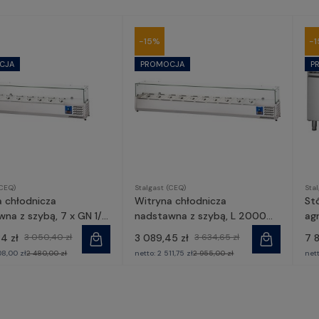
-15%
-
(CEQ)
Stalgast (CEQ)
Sta
a chłodnicza
Witryna chłodnicza
St
na z szybą, 7 x GN 1/4
nadstawna z szybą, L 2000
ag
1, Stalgast
mm, 10 x GN 1/4 | 834141,
417
4 zł
3 050,40 zł
3 089,45 zł
3 634,65 zł
7 8
Stalgast
08,00 zł
2 480,00 zł
netto:
2 511,75 zł
2 955,00 zł
net