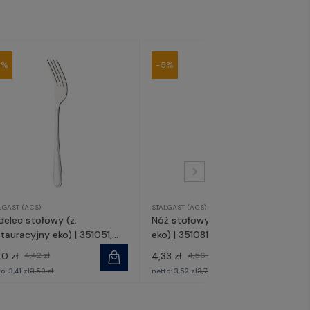
5%
-5%
LGAST (ACS)
STALGAST (ACS)
delec stołowy (z.
Nóż stołowy (z. restauracyjny
tauracyjny eko) | 351051,
eko) | 351081, STALGAST
ALGAST
20 zł
4,42 zł
4,33 zł
4,56 zł
to:
3,41 zł
3,59 zł
netto:
3,52 zł
3,71 zł