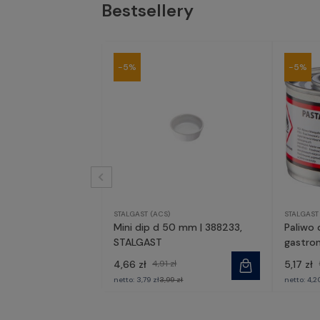
Bestsellery
-5%
-5%
STALGAST (ACS)
STALGAST
Mini dip d 50 mm | 388233,
Paliwo
STALGAST
gastron
430002
4,66 zł
4,91 zł
5,17 zł
netto:
3,79 zł
3,99 zł
netto:
4,2