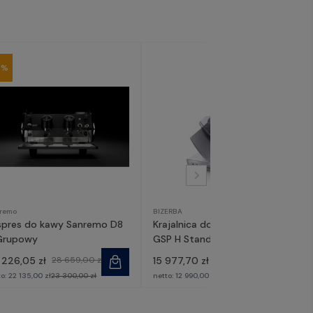
5%
remo
BIZERBA
spres do kawy Sanremo D8
Krajalnica do wędlin i serów
Grupowy
GSP H Standard | Bizerba
 226,05 zł
28 659,00 zł
15 977,70 zł
to:
22 135,00 zł
23 300,00 zł
netto:
12 990,00 zł