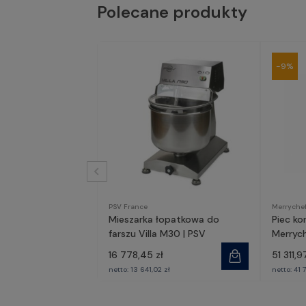
Polecane produkty
-9%
PSV France
Merryche
Mieszarka łopatkowa do
Piec k
farszu Villa M30 | PSV
Merryc
16 778,45 zł
51 311,9
netto:
13 641,02 zł
netto:
41 