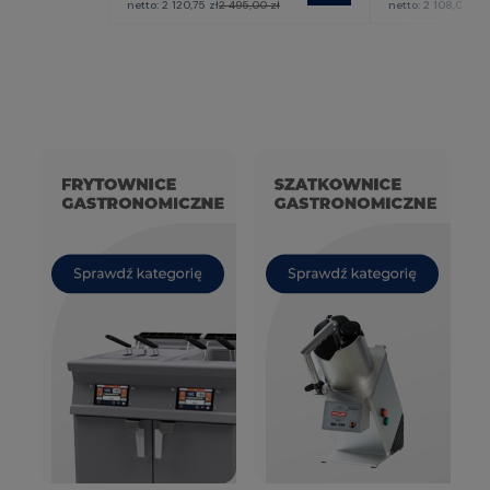
netto:
2 120,75 zł
2 495,00 zł
netto:
2 108,00 zł
2