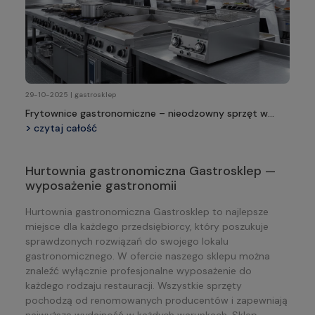
29-10-2025 | gastrosklep
Frytownice gastronomiczne – nieodzowny sprzęt w
profesjonalnej kuchni
czytaj całość
Hurtownia gastronomiczna Gastrosklep —
wyposażenie gastronomii
Hurtownia gastronomiczna Gastrosklep to najlepsze
miejsce dla każdego przedsiębiorcy, który poszukuje
sprawdzonych rozwiązań do swojego lokalu
gastronomicznego. W ofercie naszego sklepu można
znaleźć wyłącznie profesjonalne wyposażenie do
każdego rodzaju restauracji. Wszystkie sprzęty
pochodzą od renomowanych producentów i zapewniają
najwyższą wydajność w każdych warunkach. Sklep