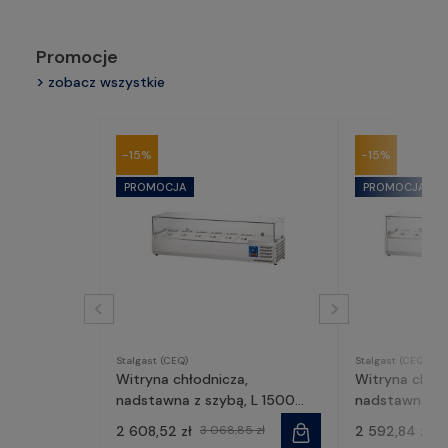
Promocje
zobacz wszystkie
-15%
-15%
Stalgast (CEQ)
Stalgast (CEQ)
Witryna chłodnicza,
Witryna chło
nadstawna z szybą, L 1500
nadstawna z s
mm 6 X GN 1/3 | 834631,
| 834541, Stal
2 608,52 zł
3 068,85 zł
2 592,84 zł
3
Stalgast