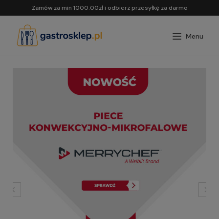
Zamów za min 1000.00zł i odbierz przesyłkę za darmo