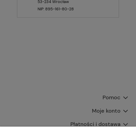
53-234 Wrocław
NIP: 895-161-80-28
Pomoc
Moje konto
Płatności i dostawa