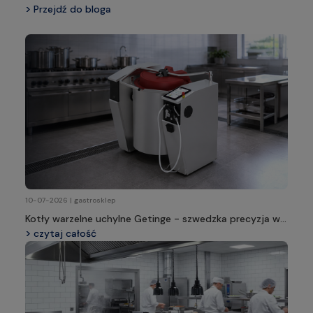
Przejdź do bloga
10-07-2026 | gastrosklep
Kotły warzelne uchylne Getinge - szwedzka precyzja w
profesjonalnej kuchni
czytaj całość