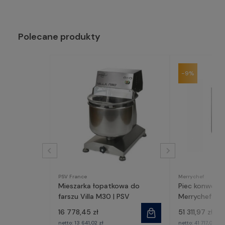
Polecane produkty
-9%
PSV France
Merrychef
Mieszarka łopatkowa do
Piec konwekc
farszu Villa M30 | PSV
Merrychef co
16 778,45 zł
51 311,97 zł
57
netto:
13 641,02 zł
netto:
41 717,05 zł
4