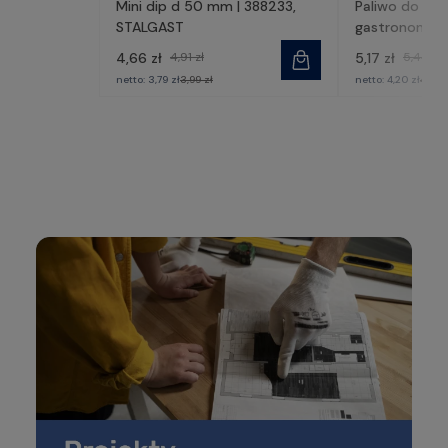
Mini dip d 50 mm | 388233,
Paliwo do po
STALGAST
gastronomiczn
430002, STA
4,66 zł
4,91 zł
5,17 zł
5,44 zł
netto:
3,79 zł
3,99 zł
netto:
4,20 zł
4,42 z