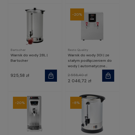
-20%
Bartscher
Resto Quality
Warnik do wody 28L |
Warnik do wody 30l | ze
Bartscher
stałym podłączeniem do
wody | automatyczne
napełnianie | przepływowy |
925,58 zł
2 558,40 zł
RQWB-30L | Resto Quality
2 046,72 zł
-20%
-8%