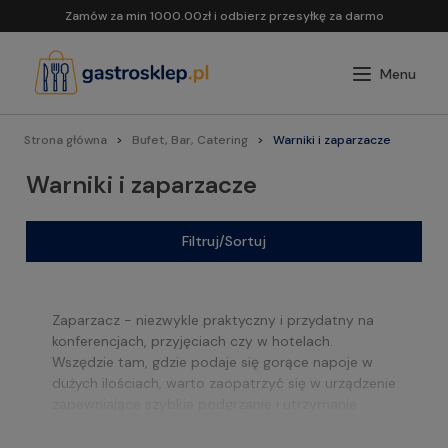
Zamów za min 1000.00zł i odbierz przesyłkę za darmo
Strona główna
Bufet, Bar, Catering
Warniki i zaparzacze
Warniki i zaparzacze
Filtruj/Sortuj
Zaparzacz - niezwykle praktyczny i przydatny na
konferencjach, przyjęciach czy w hotelach.
Wszędzie tam, gdzie podaje się gorące napoje w
dużych ilościach, warto zaopatrzyć się w urządzenie
zapewniające szybkie podgrzanie i utrzymanie
stałej temperatury na odpowiednim poziomie.
Oferujemy Państwu sprzęt gastronomiczny,