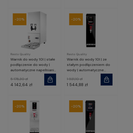
-20%
-20%
Resto Quality
Resto Quality
Warnik do wody 10l | stałe
Warnik do wody 10l | ze
podłączenie do wody |
stałym podłączeniem do
automatyczne napełnianie |
wody | automatyczne
248x503x593mm |
napełnianie | przepływowy |
5 178,30 zł
1 931,10 zł
RQBAC10 | Resto Quality
RQWB-10FA/B | Resto
4 142,64 zł
1 544,88 zł
Quality
-20%
-20%