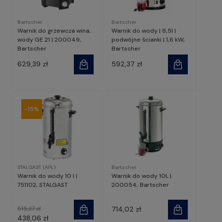
Bartscher
Bartscher
Warnik do grzewcza wina,
Warnik do wody | 8,5l |
wody GE 21 | 200049,
podwójne ścianki | 1,6 kW,
Bartscher
Bartscher
629,39 zł
592,37 zł
-15%
STALGAST (APL)
Bartscher
Warnik do wody 10 l |
Warnik do wody 10L |
751102, STALGAST
200054, Bartscher
515,37 zł
714,02 zł
438,06 zł