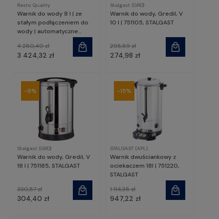
Resto Quality
Stalgast (GRD)
Warnik do wody 8 l | ze
Warnik do wody, Gredil, V
stałym podłączeniem do
10 l | 751105, STALGAST
wody | automatyczne
napełnianie | przepływowy |
4 280,40 zł
298,89 zł
RQWB8 Inox | Resto Quality
3 424,32 zł
274,98 zł
-8%
-15%
Stalgast (GRD)
STALGAST (APL)
Warnik do wody, Gredil, V
Warnik dwuściankowy z
18 l | 751185, STALGAST
ociekaczem 18l | 751220,
STALGAST
330,87 zł
1 114,38 zł
304,40 zł
947,22 zł