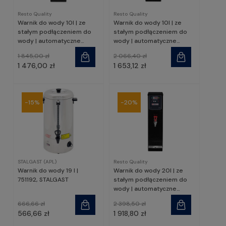
Resto Quality
Resto Quality
Warnik do wody 10l | ze
Warnik do wody 10l | ze
stałym podłączeniem do
stałym podłączeniem do
wody | automatyczne
wody | automatyczne
napełnianie | przepływowy |
napełnianie | przepływowy |
1 845,00 zł
2 066,40 zł
RQWB-10S | Resto Quality
RQWB-10SA | Resto Quality
1 476,00 zł
1 653,12 zł
-15%
-20%
STALGAST (APL)
Resto Quality
Warnik do wody 19 l |
Warnik do wody 20l | ze
751192, STALGAST
stałym podłączeniem do
wody | automatyczne
napełnianie | przepływowy |
666,66 zł
2 398,50 zł
RQWB-20SA | Resto
566,66 zł
1 918,80 zł
Quality