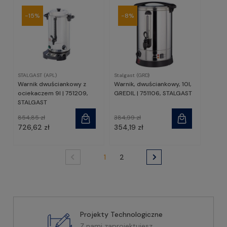
-15%
-8%
STALGAST (APL)
Stalgast (GRD)
Warnik dwuściankowy z
Warnik, dwuściankowy, 10l,
ociekaczem 9l | 751209,
GREDIL | 751106, STALGAST
STALGAST
854,85 zł
384,99 zł
726,62 zł
354,19 zł
1
2
Projekty Technologiczne
Z nami zaprojektujesz