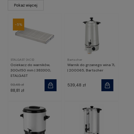
Pokaż więcej
wykonany z najwyższą starannością. W naszym
sklepie znajdują się zarówno warniki do kawy i
herbaty, jak i podgrzewacze do wina i piwa, a także
szeroki asortyment akcesoriów.
-5%
STALGAST (ACS)
Bartscher
Ociekacz do warników,
Warnik do grzanego wina 7L
300x150 mm | 383300,
| 200065, Bartscher
STALGAST
93,48 zł
539,48 zł
88,81 zł