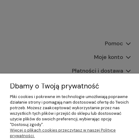
Pomoc
Moje konto
Płatności i dostawa
Informacje
Dbamy o Twoją prywatność
Pliki cookies i pokrewne im technologie umożliwiają poprawne
O nas
działanie strony i pomagają nam dostosować ofertę do Twoich
potrzeb. Możesz zaakceptować wykorzystanie przez nas
wszystkich tych plików i przejść do sklepu lub dostosować
użycie plików do swoich preferencji, wybierając opcję
"Dostosuj zgody".
©2026 Wszelkie Prawa Zastrzeżone | Gastrosklep |
Więcej o plikach cookies przeczytasz w naszej Polityce
Wyposażenie gastronomii, restauracji oraz barów
prywatności.