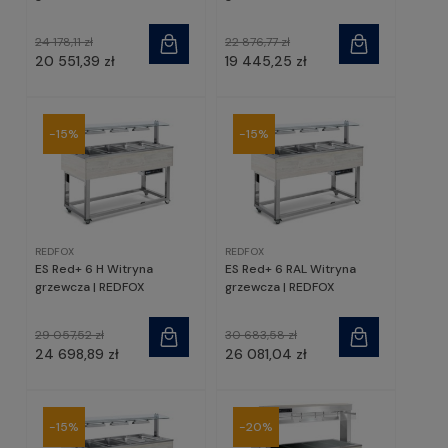
24 178,11 zł
22 876,77 zł
20 551,39 zł
19 445,25 zł
-15%
-15%
REDFOX
REDFOX
ES Red+ 6 H Witryna
ES Red+ 6 RAL Witryna
grzewcza | REDFOX
grzewcza | REDFOX
29 057,52 zł
30 683,58 zł
24 698,89 zł
26 081,04 zł
-15%
-20%