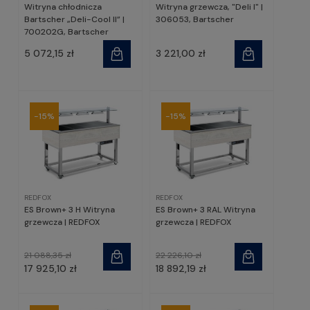
Witryna chłodnicza
Witryna grzewcza, "Deli I" |
Bartscher „Deli-Cool II” |
306053, Bartscher
700202G, Bartscher
5 072,15 zł
3 221,00 zł
-15%
-15%
REDFOX
REDFOX
ES Brown+ 3 H Witryna
ES Brown+ 3 RAL Witryna
grzewcza | REDFOX
grzewcza | REDFOX
21 088,35 zł
22 226,10 zł
17 925,10 zł
18 892,19 zł