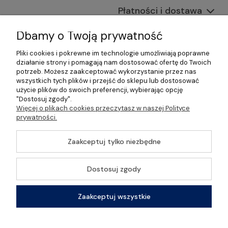
Płatności i dostawa
Informacje
Dbamy o Twoją prywatność
Pliki cookies i pokrewne im technologie umożliwiają poprawne
O nas
działanie strony i pomagają nam dostosować ofertę do Twoich
potrzeb. Możesz zaakceptować wykorzystanie przez nas
wszystkich tych plików i przejść do sklepu lub dostosować
użycie plików do swoich preferencji, wybierając opcję
"Dostosuj zgody".
©2026 Wszelkie Prawa Zastrzeżone | Gastrosklep |
Więcej o plikach cookies przeczytasz w naszej Polityce
Wyposażenie gastronomii, restauracji oraz barów
prywatności.
Szablon Master by
Ecommercy
Zaakceptuj tylko niezbędne
Dostosuj zgody
Pokaż pełną wersję strony
Zaakceptuj wszystkie
Sklep internetowy Shoper Premium