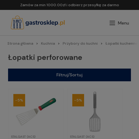
Zamów za min 1000.00zł i odbierz przesyłkę za darmo
Strona główna
Kuchnia
Przybory do kuchni
Łopatki kuchenne
Łopatki perforowane
Filtruj/Sortuj
-5%
-5%
STALGAST (ACS)
STALGAST (ACS)