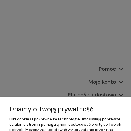
Pomoc
Moje konto
Płatności i dostawa
Informacje
Dbamy o Twoją prywatność
Pliki cookies i pokrewne im technologie umożliwiają poprawne
O nas
działanie strony i pomagają nam dostosować ofertę do Twoich
potrzeb. Możesz zaakceptować wykorzystanie przez nas