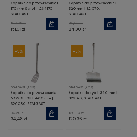
Łopatka do przewracania L
Łopatka do przewracania L
170 mm Sanelli | 264170,
320 mm | 321070,
STALGAST
STALGAST
159,90 zł
25,58 zł
151,91 zł
24,30 zł
-5%
-5%
STALGAST (ACS)
STALGAST (ACS)
Łopatka do przewracania
Łopatka do ryb L 340 mm |
MONOBLOK L 400 mm |
312340, STALGAST
320080, STALGAST
36,29 zł
126,69 zł
34,48 zł
120,36 zł