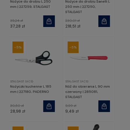
Nożyce do drobiu L 250
Nożyce do drobiu Sanelli L
mm | 227259, STALGAST
250 mm | 227250,
STALGAST
39,24 zł
230,01 zł
37,28 zł
218,51 zł
-5%
-5%
STALGAST (ACS)
STALGAST (ACS)
Nożyczki kuchenne L 185
Nóź do obierania L 90 mm
mm | 227180, PADERNO
czerwony | 285081,
STALGAST
30,50 zł
9,99 zł
28,98 zł
9,49 zł