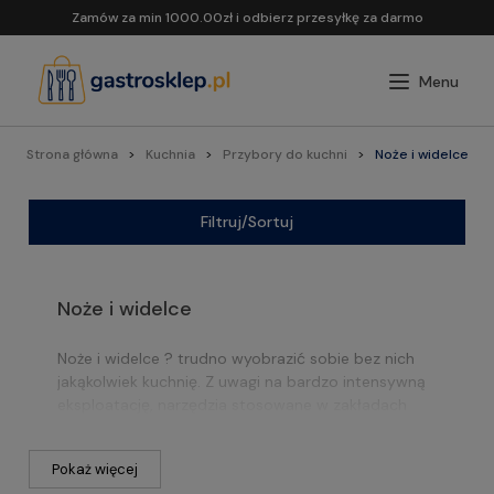
Zamów za min 1000.00zł i odbierz przesyłkę za darmo
Strona główna
Kuchnia
Przybory do kuchni
Noże i widelce
Filtruj/Sortuj
Noże i widelce
Noże i widelce ? trudno wyobrazić sobie bez nich
jakąkolwiek kuchnię. Z uwagi na bardzo intensywną
eksploatację, narzędzia stosowane w zakładach
gastronomicznych muszą odznaczać się dużą
odpornością na zniszczenia. Z tego względu
Pokaż więcej
produkty dostępne w naszym katalogu wykonane