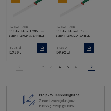
STALGAST (ACS)
STALGAST (ACS)
Nóż do chleba L 235 mm
Nóż do chleba L 315 mm
Sanelli | 219240, SANELLI
Sanelli | 219320, SANELLI
130,38 zł
167,28 zł
123,86 zł
158,92 zł
1
2
3
4
5
6
Projekty Technologiczne
Z nami zaprojektujesz
kuchnię swojego lokalu