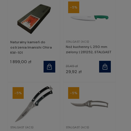
-5%
Naturalny kamień do
STALGAST (ACS)
Noż kuchenny L 250 mm
ostrzenia Imanishi Ohira
zielony | 281252, STALGAST
KW-101
1 899,00 zł
31,49 zł
29,92 zł
-5%
-5%
STALGAST (ACS)
STALGAST (ACS)