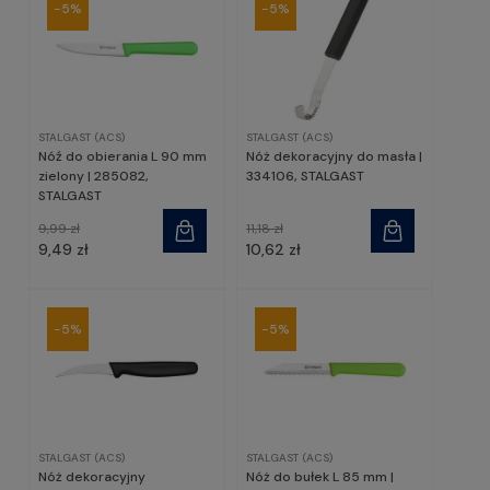
-5%
-5%
STALGAST (ACS)
STALGAST (ACS)
Nóź do obierania L 90 mm
Nóż dekoracyjny do masła |
zielony | 285082,
334106, STALGAST
STALGAST
9,99 zł
11,18 zł
9,49 zł
10,62 zł
-5%
-5%
STALGAST (ACS)
STALGAST (ACS)
Nóż dekoracyjny
Nóż do bułek L 85 mm |