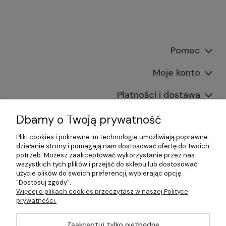
Pomoc
Moje konto
Płatności i dostawa
Informacje
Dbamy o Twoją prywatność
Pliki cookies i pokrewne im technologie umożliwiają poprawne
O nas
działanie strony i pomagają nam dostosować ofertę do Twoich
potrzeb. Możesz zaakceptować wykorzystanie przez nas
wszystkich tych plików i przejść do sklepu lub dostosować
użycie plików do swoich preferencji, wybierając opcję
"Dostosuj zgody".
©2026 Wszelkie Prawa Zastrzeżone | Gastrosklep |
Więcej o plikach cookies przeczytasz w naszej Polityce
Wyposażenie gastronomii, restauracji oraz barów
prywatności.
Szablon Master by
Ecommercy
Zaakceptuj tylko niezbędne