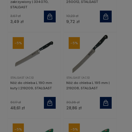
zakrzywiony | 334070,
250012, STALGAST
STALGAST
3,67 zł
10,23 zł
3,49 zł
9,72 zł
-5%
-5%
STALGAST (ACS)
STALGAST (ACS)
Nóż do chleba L 190 mm
Nóż do chleba L 195 mm |
kuty | 219209, STALGAST
219208, STALGAST
51,17 zł
30,38 zł
48,61 zł
28,86 zł
-5%
-5%