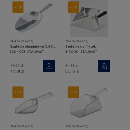
-5%
-5%
STALGAST (ACS)
STALGAST (ACS)
Szufelka aluminiowa 0,68 L
Szufelka do frytek |
| 304073, STALGAST
319000, STALGAST
48,22 zł
84,38 zł
45,81 zł
80,16 zł
-5%
-5%
STALGAST (ACS)
STALGAST (ACS)