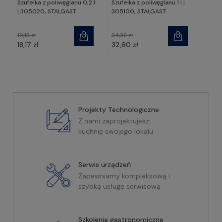
Szufelka z poliwęglanu 0,2 l
Szufelka z poliwęglanu 1 l |
| 305020, STALGAST
305100, STALGAST
19,13 zł
34,32 zł
18,17 zł
32,60 zł
Projekty Technologiczne
Z nami zaprojektujesz
kuchnię swojego lokalu
Serwis urządzeń
Zapewniamy kompleksową i
szybką usługę serwisową
Szkolenia gastronomiczne