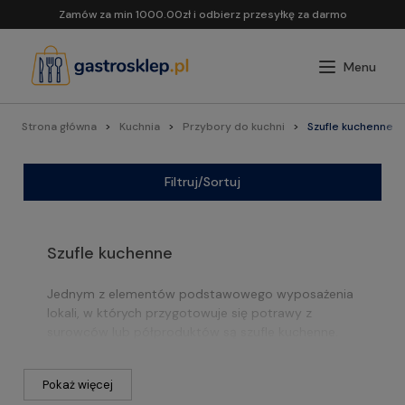
Zamów za min 1000.00zł i odbierz przesyłkę za darmo
Strona główna
Kuchnia
Przybory do kuchni
Szufle kuchenne
Filtruj/Sortuj
Szufle kuchenne
Jednym z elementów podstawowego wyposażenia
lokali, w których przygotowuje się potrawy z
surowców lub półproduktów są szufle kuchenne.
Od nowoczesnego sprzętu, po akcesoria ?
wszystko to wpływa na jakość świadczonych usług.
Pokaż więcej
Z tego względu warto zadbać, by zaopatrzenie