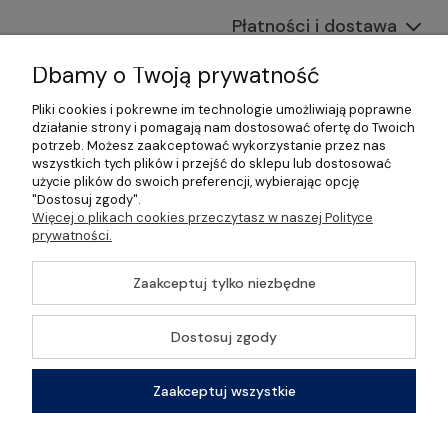
Płatności i dostawa
Informacje
Dbamy o Twoją prywatność
Pliki cookies i pokrewne im technologie umożliwiają poprawne
O nas
działanie strony i pomagają nam dostosować ofertę do Twoich
potrzeb. Możesz zaakceptować wykorzystanie przez nas
wszystkich tych plików i przejść do sklepu lub dostosować
użycie plików do swoich preferencji, wybierając opcję
"Dostosuj zgody".
©2026 Wszelkie Prawa Zastrzeżone | Gastrosklep |
Więcej o plikach cookies przeczytasz w naszej Polityce
Wyposażenie gastronomii, restauracji oraz barów
prywatności.
Szablon Master by
Ecommercy
Zaakceptuj tylko niezbędne
Dostosuj zgody
Pokaż pełną wersję strony
Zaakceptuj wszystkie
Sklep internetowy Shoper Premium