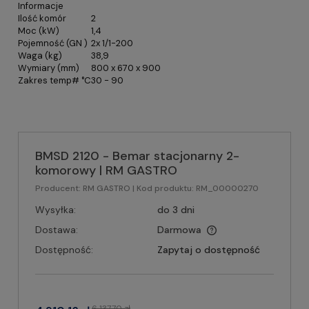
Informacje
Ilość komór
2
Moc (kW)
1,4
Pojemność (GN )
2x 1/1-200
Waga (kg)
38,9
Wymiary (mm)
800 x 670 x 900
Zakres temp# °C
30 - 90
BMSD 2120 - Bemar stacjonarny 2-
komorowy | RM GASTRO
Producent:
RM GASTRO
| Kod produktu:
RM_00000270
Wysyłka:
do 3 dni
Dostawa:
Darmowa
Dostępność:
Zapytaj o dostępność
6 137,70 zł