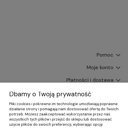
Pomoc
Moje konto
Płatności i dostawa
Informacje
Dbamy o Twoją prywatność
Pliki cookies i pokrewne im technologie umożliwiają poprawne
O nas
działanie strony i pomagają nam dostosować ofertę do Twoich
potrzeb. Możesz zaakceptować wykorzystanie przez nas
wszystkich tych plików i przejść do sklepu lub dostosować
użycie plików do swoich preferencji, wybierając opcję