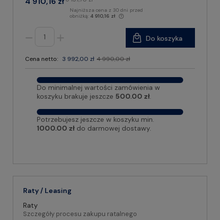
4 910,16 zł
Najniższa cena z 30 dni przed
obniżką:
4 910,16 zł
Do koszyka
Cena netto:
3 992,00 zł
4 990,00 zł
Do minimalnej wartości zamówienia w
koszyku brakuje jeszcze
500.00 zł
.
Potrzebujesz jeszcze w koszyku min.
1000.00 zł
do darmowej dostawy.
Raty / Leasing
Raty
Szczegóły procesu zakupu ratalnego