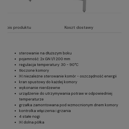
Opis produktu
Koszt dostawy
sterowanie na dłuższym boku
pojemność: 2x GN 1/1 200 mm
regulacja temperatury: 30 - 90°C
tłoczone komory
￼ niezależne sterowanie komór - oszczędność energii
kran spustowy do każdej komory
wykonanie nierdzewne
urządzenie do utrzymywania potraw w odpowiedniej
temperaturze
grzałka zamontowana pod wzmocnionym dnem komory
kontrolka włączenia i grzania
4 stałe nogi
￼ dolna półka