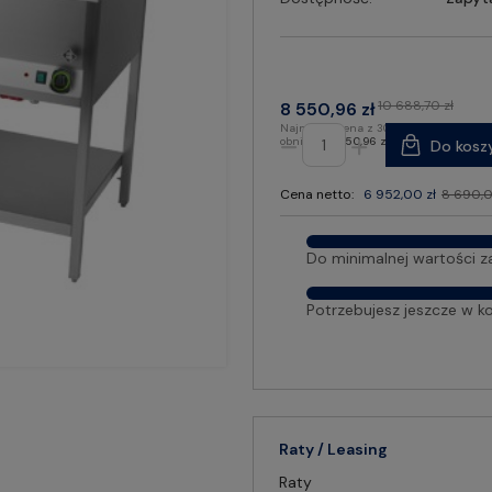
10 688,70 zł
8 550,96 zł
Najniższa cena z 30 dni przed
obniżką:
8 550,96 zł
Do kosz
Cena netto:
6 952,00 zł
8 690,0
Do minimalnej wartości z
Potrzebujesz jeszcze w k
Raty / Leasing
Raty