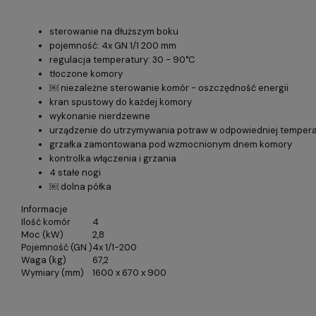
sterowanie na dłuższym boku
pojemność: 4x GN 1/1 200 mm
regulacja temperatury: 30 - 90°C
tłoczone komory
￼ niezależne sterowanie komór - oszczędność energii
kran spustowy do każdej komory
wykonanie nierdzewne
urządzenie do utrzymywania potraw w odpowiedniej temper
grzałka zamontowana pod wzmocnionym dnem komory
kontrolka włączenia i grzania
4 stałe nogi
￼ dolna półka
Informacje
Ilość komór
4
Moc (kW)
2,8
Pojemność (GN )
4x 1/1-200
Waga (kg)
67,2
Wymiary (mm)
1600 x 670 x 900