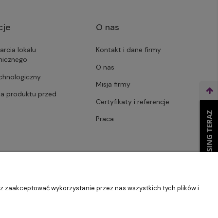
cje
O nas
arcia lokalu
Kontakt i dane firmy
micznego
O nas
echnologiczny
Misja firmy
ja produktu przed
Certyfikaty i referencje
WEŹ LEASING TERAZ
Praca
sz zaakceptować wykorzystanie przez nas wszystkich tych plików i
Szablon Master by
Ecommercy