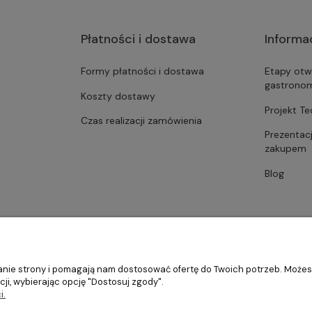
Płatności i dostawa
Informa
Formy płatności i dostawa
Etapy otw
gastrono
Koszty dostawy
Projekt T
Czas realizacji zamówienia
Prezentac
zakupem
Blog
ałanie strony i pomagają nam dostosować ofertę do Twoich potrzeb. Może
ji, wybierając opcję "Dostosuj zgody".
i.
stronomii, restauracji oraz barów