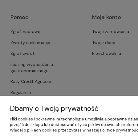
Pomoc
Moje konto
Zgłoś naprawę
Twoje zamówienia
Zwroty i reklamacje
Twoje dane
Zgłoś zwrot
Przechowalnia
Leasing wyposażenia
gastronomicznego
Raty Credit Agricole
Regulamin
Polityka prywatności
Dbamy o Twoją prywatność
Pliki cookies i pokrewne im technologie umożliwiają poprawne dzi
przejść do sklepu lub dostosować użycie plików do swoich preferenc
Więcej o plikach cookies przeczytasz w naszej Polityce prywatnośc
©2026 Wszelkie Prawa Zastrzeżone | Gastrosklep | Wyposażenie ga