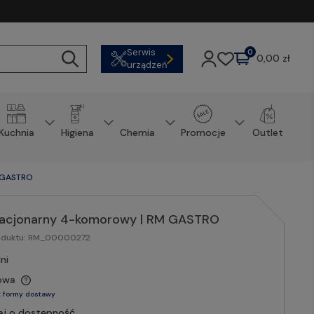
Serwis
0
0,00 zł
urządzeń
Kuchnia
Higiena
Chemia
Promocje
Outlet
 GASTRO
tacjonarny 4-komorowy | RM GASTRO
oduktu:
RM_00000272
ni
owa
 formy dostawy
aj o dostępność