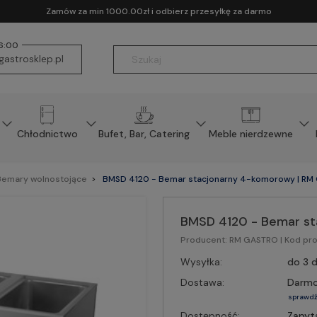
Zamów za min 1000.00zł i odbierz przesyłkę za darmo
16:00
astrosklep.pl
Chłodnictwo
Bufet, Bar, Catering
Meble nierdzewne
Bemary wolnostojące
BMSD 4120 - Bemar stacjonarny 4-komorowy | RM
BMSD 4120 - Bemar s
Producent:
RM GASTRO
| Kod pr
Wysyłka:
do 3 d
Dostawa:
Darm
sprawdź
Dostępność:
Zapyt