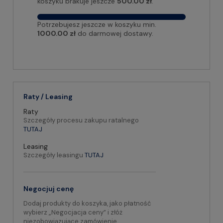
koszyku brakuje jeszcze
500.00 zł
.
Potrzebujesz jeszcze w koszyku min.
1000.00 zł
do darmowej dostawy.
Raty / Leasing
Raty
Szczegóły procesu zakupu ratalnego
TUTAJ
Leasing
Szczegóły leasingu
TUTAJ
Negocjuj cenę
Dodaj produkty do koszyka, jako płatność
wybierz „Negocjacja ceny” i złóż
niezobowiązujące zamówienie.