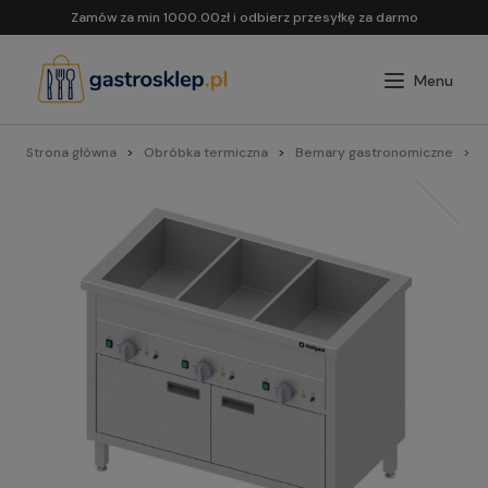
Zamów za min 1000.00zł i odbierz przesyłkę za darmo
Strona główna
Obróbka termiczna
Bemary gastronomiczne
B