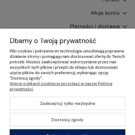
Moje konto
Płatności i dostawa
Informacje
Dbamy o Twoją prywatność
Pliki cookies i pokrewne im technologie umożliwiają poprawne
O nas
działanie strony i pomagają nam dostosować ofertę do Twoich
potrzeb. Możesz zaakceptować wykorzystanie przez nas
wszystkich tych plików i przejść do sklepu lub dostosować
użycie plików do swoich preferencji, wybierając opcję
"Dostosuj zgody".
©2026 Wszelkie Prawa Zastrzeżone | Gastrosklep |
Więcej o plikach cookies przeczytasz w naszej Polityce
Wyposażenie gastronomii, restauracji oraz barów
prywatności.
Szablon Master by
Ecommercy
Zaakceptuj tylko niezbędne
Dostosuj zgody
Pokaż pełną wersję strony