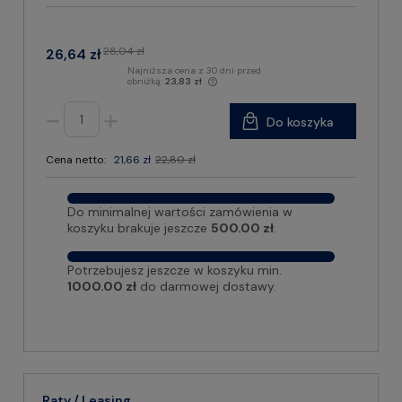
28,04 zł
26,64 zł
Najniższa cena z 30 dni przed
obniżką:
23,83 zł
Do koszyka
Cena netto:
21,66 zł
22,80 zł
Do minimalnej wartości zamówienia w
koszyku brakuje jeszcze
500.00 zł
.
Potrzebujesz jeszcze w koszyku min.
1000.00 zł
do darmowej dostawy.
Raty / Leasing