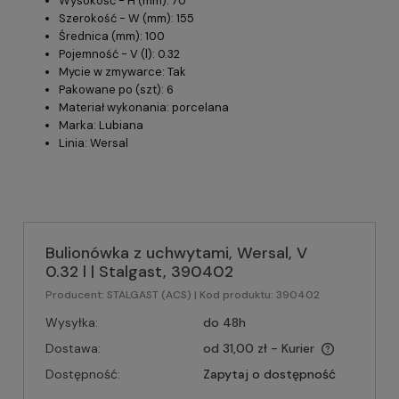
Wysokość - H (mm): 70
Szerokość - W (mm): 155
Średnica (mm): 100
Pojemność - V (l): 0.32
Mycie w zmywarce: Tak
Pakowane po (szt): 6
Materiał wykonania: porcelana
Marka: Lubiana
Linia: Wersal
Bulionówka z uchwytami, Wersal, V
0.32 l | Stalgast, 390402
Producent:
STALGAST (ACS)
| Kod produktu:
390402
Wysyłka:
do 48h
Dostawa:
od 31,00 zł
- Kurier
Dostępność:
Zapytaj o dostępność