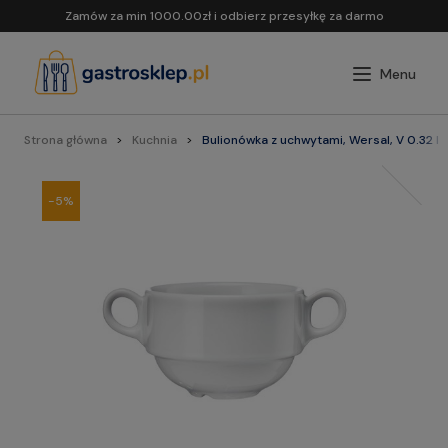
Zamów za min 1000.00zł i odbierz przesyłkę za darmo
Strona główna
Kuchnia
Bulionówka z uchwytami, Wersal, V 0.32 l 
-5%