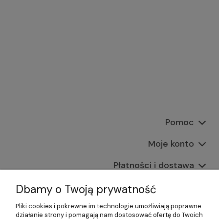
Pomoc
Moje konto
Płatności i dostawa
Informacje
Dbamy o Twoją prywatność
Pliki cookies i pokrewne im technologie umożliwiają poprawne
O nas
działanie strony i pomagają nam dostosować ofertę do Twoich