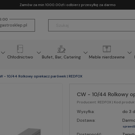
Zamów za min 1000.00zł i odbierz przesyłkę za darmo
16:00
astrosklep.pl
Chłodnictwo
Bufet, Bar, Catering
Meble nierdzewne
W - 10/44 Rolkowy opiekacz parówek | REDFOX
CW - 10/44 Rolkowy o
Producent:
REDFOX
| Kod produk
Wysyłka:
do 3 d
Dostawa:
Darm
sprawdź
Dostępność:
Zapyt