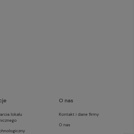
cje
O nas
arcia lokalu
Kontakt i dane firmy
micznego
O nas
echnologiczny