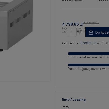
5 645,70 zł
4 798,85 zł
Najniższa cena z 30 dni przed
obniżką:
4 798,85 zł
Do kosz
Cena netto:
3 901,50 zł
4 590,00
Do minimalnej wartości z
Potrzebujesz jeszcze w k
Raty / Leasing
Raty