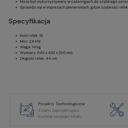
Może być wykorzystywany w cateringach do szybkiego serwo
Sprawdzi się w imprezach plenerowych, gdzie szybkość i efe
Specyfikacja
Ilość rolek: 10
Moc: 2,6 kW
Waga: 14 kg
Wymiary: 540 x 430 x 200 mm
Długość rolek: 44 cm
Projekty Technologiczne
Z nami zaprojektujesz
kuchnię swojego lokalu