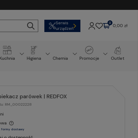
Serwis
0
0,00 zł
urządzeń
Kuchnia
Higiena
Chemia
Promocje
Outlet
piekacz parówek | REDFOX
tu:
RM_00022228
ni
owa
 formy dostawy
aj o dostępność