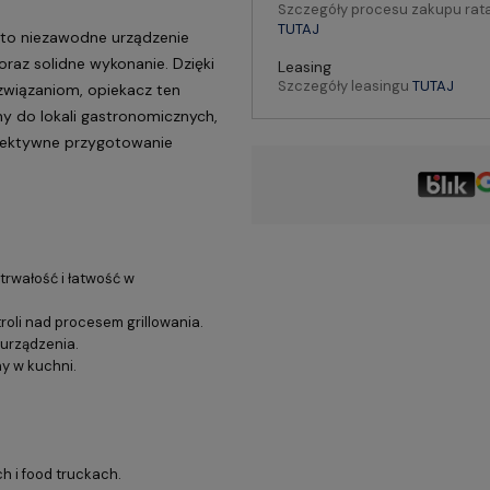
Szczegóły procesu zakupu rat
TUTAJ
to niezawodne urządzenie
raz solidne wykonanie. Dzięki
Leasing
Szczegóły leasingu
TUTAJ
związaniom, opiekacz ten
y do lokali gastronomicznych,
efektywne przygotowanie
trwałość i łatwość w
roli nad procesem grillowania.
 urządzenia.
ny w kuchni.
 i food truckach.