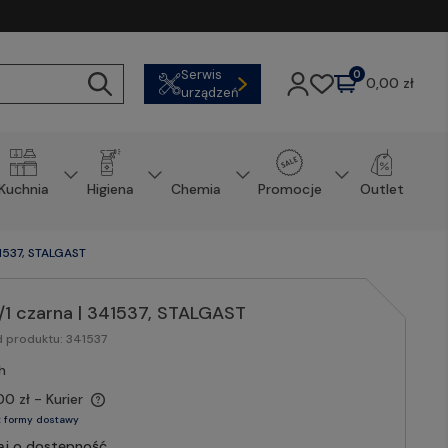
Serwis
0
0,00 zł
urządzeń
Kuchnia
Higiena
Chemia
Promocje
Outlet
41537, STALGAST
1/1 czarna | 341537, STALGAST
d produktu:
341537
h
00 zł
- Kurier
 formy dostawy
aj o dostępność