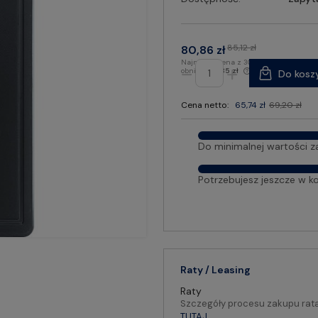
85,12 zł
80,86 zł
Najniższa cena z 30 dni przed
obniżką:
72,35 zł
Do kosz
Cena netto:
65,74 zł
69,20 zł
Do minimalnej wartości z
Potrzebujesz jeszcze w k
Raty / Leasing
Raty
Szczegóły procesu zakupu rat
TUTAJ