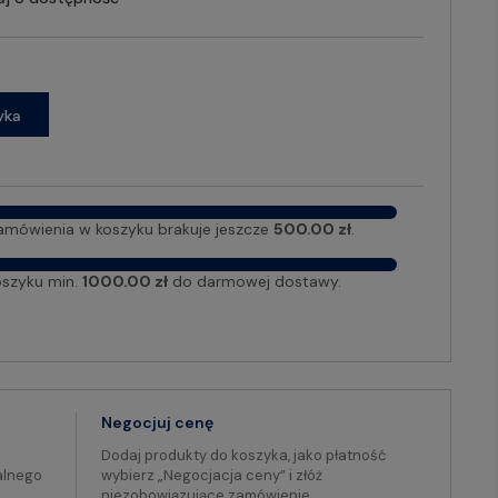
yka
amówienia w koszyku brakuje jeszcze
500.00 zł
.
oszyku min.
1000.00 zł
do darmowej dostawy.
Negocjuj cenę
Dodaj produkty do koszyka, jako płatność
alnego
wybierz „Negocjacja ceny” i złóż
niezobowiązujące zamówienie.