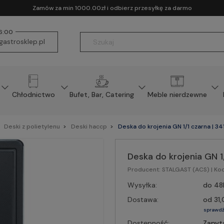
Zamów za min 1000.00zł i odbierz przesyłkę za darmo
16:00
astrosklep.pl
Chłodnictwo
Bufet, Bar, Catering
Meble nierdzewne
Deski z polietylenu
Deski haccp
Deska do krojenia GN 1/1 czarna | 3
Deska do krojenia GN 
Producent:
STALGAST (ACS)
| Ko
Wysyłka:
do 48
Dostawa:
od 31,
sprawdź
Dostępność:
Zapyt