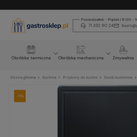
Poniedziałek - Piątek | 8:00 - 
71 332 90 24
biuro@g
Obróbka termiczna
Obróbka mechaniczna
Zmywalnia
Strona główna
Kuchnia
Przybory do kuchni
Deski kuchenne
-5%