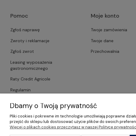
Pomoc
Moje konto
Zgłoś naprawę
Twoje zamówienia
Zwroty i reklamacje
Twoje dane
Zgłoś zwrot
Przechowalnia
Leasing wyposażenia
gastronomicznego
Raty Credit Agricole
Regulamin
Polityka prywatności
Dbamy o Twoją prywatność
Pliki cookies i pokrewne im technologie umożliwiają poprawne dzi
przejść do sklepu lub dostosować użycie plików do swoich preferenc
Więcej o plikach cookies przeczytasz w naszej Polityce prywatnośc
©2026 Wszelkie Prawa Zastrzeżone | Gastrosklep | Wyposażenie ga