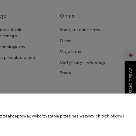
cje
O nas
arcia lokalu
Kontakt i dane firmy
micznego
O nas
echnologiczny
Misja firmy
ja produktu przed
Certyfikaty i referencje
WEŹ LEASING TERAZ
Praca
sz zaakceptować wykorzystanie przez nas wszystkich tych plików i
Szablon Master by
Ecommercy