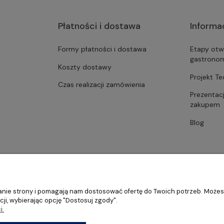
Płatności i dostawa
Informa
Formy płatności i dostawa
Etapy otw
gastrono
Koszty dostawy
Projekt T
Czas realizacji zamówienia
Prezentac
zakupem
Blog
ałanie strony i pomagają nam dostosować ofertę do Twoich potrzeb. Może
ji, wybierając opcję "Dostosuj zgody".
i.
stronomii, restauracji oraz barów