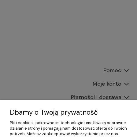
Pomoc
Moje konto
Płatności i dostawa
Informacje
Dbamy o Twoją prywatność
Pliki cookies i pokrewne im technologie umożliwiają poprawne
O nas
działanie strony i pomagają nam dostosować ofertę do Twoich
potrzeb. Możesz zaakceptować wykorzystanie przez nas