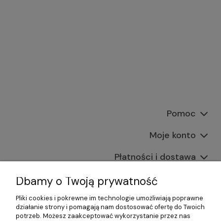
Pomoc
Moje konto
Płatności i dostawa
Informacje
Dbamy o Twoją prywatność
Pliki cookies i pokrewne im technologie umożliwiają poprawne
O nas
działanie strony i pomagają nam dostosować ofertę do Twoich
potrzeb. Możesz zaakceptować wykorzystanie przez nas