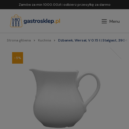
Zamów za min 1000.00zł i odbierz przesyłkę za darmo
Strona główna
Kuchnia
Dzbanek, Wersal, V 0.15 l | Stalgast, 390
-5%