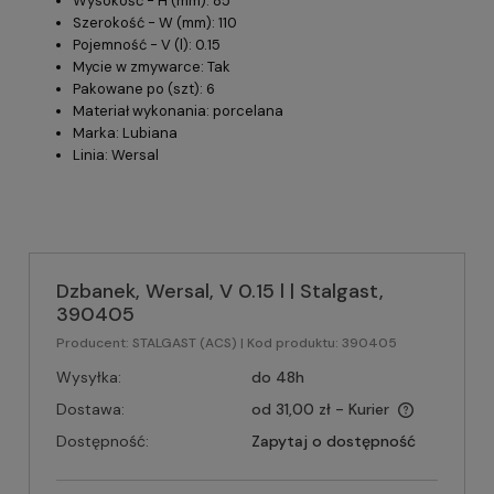
Wysokość - H (mm): 85
Szerokość - W (mm): 110
Pojemność - V (l): 0.15
Mycie w zmywarce: Tak
Pakowane po (szt): 6
Materiał wykonania: porcelana
Marka: Lubiana
Linia: Wersal
Dzbanek, Wersal, V 0.15 l | Stalgast,
390405
Producent:
STALGAST (ACS)
| Kod produktu:
390405
Wysyłka:
do 48h
Dostawa:
od 31,00 zł
- Kurier
Dostępność:
Zapytaj o dostępność