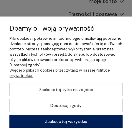
Moje konto
Płatności i dostawa
Informacje
Dbamy o Twoją prywatność
Pliki cookies i pokrewne im technologie umożliwiają poprawne
O nas
działanie strony i pomagają nam dostosować ofertę do Twoich
potrzeb. Możesz zaakceptować wykorzystanie przez nas
wszystkich tych plików i przejść do sklepu lub dostosować
użycie plików do swoich preferencji, wybierając opcję
"Dostosuj zgody".
©2026 Wszelkie Prawa Zastrzeżone | Gastrosklep |
Więcej o plikach cookies przeczytasz w naszej Polityce
Wyposażenie gastronomii, restauracji oraz barów
prywatności.
Szablon Master by
Ecommercy
Zaakceptuj tylko niezbędne
Dostosuj zgody
Pokaż pełną wersję strony
Zaakceptuj wszystkie
Sklep internetowy Shoper Premium