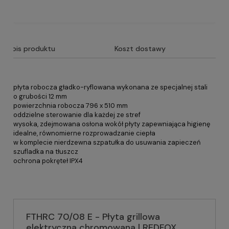
Opis produktu
Koszt dostawy
płyta robocza gładko-ryflowana wykonana ze specjalnej stali
o grubości 12 mm
powierzchnia robocza 796 x 510 mm
oddzielne sterowanie dla każdej ze stref
wysoka, zdejmowana osłona wokół płyty zapewniająca higienę
idealne, równomierne rozprowadzanie ciepła
w komplecie nierdzewna szpatułka do usuwania zapieczeń
szufladka na tłuszcz
ochrona pokręteł IPX4
FTHRC 70/08 E - Płyta grillowa
elektryczna chromowana | REDFOX