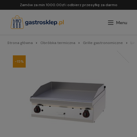
Zamów za min 1000.00zł i odbierz przesyłkę za darmo
Strona główna
Obróbka termiczna
Grille gastronomiczne
Lin
-15%