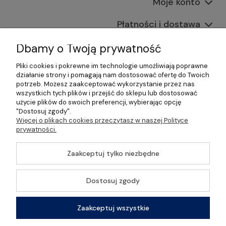
Moje konto
Płatności i dostawa
Informacje
Dbamy o Twoją prywatność
Pliki cookies i pokrewne im technologie umożliwiają poprawne
O nas
działanie strony i pomagają nam dostosować ofertę do Twoich
potrzeb. Możesz zaakceptować wykorzystanie przez nas
wszystkich tych plików i przejść do sklepu lub dostosować
użycie plików do swoich preferencji, wybierając opcję
"Dostosuj zgody".
©2026 Wszelkie Prawa Zastrzeżone | Gastrosklep |
Więcej o plikach cookies przeczytasz w naszej Polityce
Wyposażenie gastronomii, restauracji oraz barów
prywatności.
Szablon Master by
Ecommercy
Zaakceptuj tylko niezbędne
Dostosuj zgody
Pokaż pełną wersję strony
Zaakceptuj wszystkie
Sklep internetowy Shoper Premium