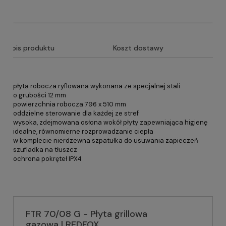
Opis produktu
Koszt dostawy
płyta robocza ryflowana wykonana ze specjalnej stali
o grubości 12 mm
powierzchnia robocza 796 x 510 mm
oddzielne sterowanie dla każdej ze stref
wysoka, zdejmowana osłona wokół płyty zapewniająca higienę
idealne, równomierne rozprowadzanie ciepła
w komplecie nierdzewna szpatułka do usuwania zapieczeń
szufladka na tłuszcz
ochrona pokręteł IPX4
FTR 70/08 G - Płyta grillowa
gazowa | REDFOX