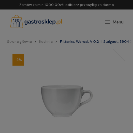
Zamów za min 1000.00zł i odbierz przesyłkę za darmo
Strona główna
Kuchnia
Filiżanka, Wersal, V 0.2 l | Stalgast, 39040
-5%