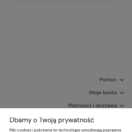
Pomoc
Moje konto
Płatności i dostawa
Informacje
Dbamy o Twoją prywatność
Pliki cookies i pokrewne im technologie umożliwiają poprawne
O nas