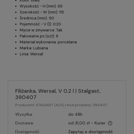
Kolor: biały
Wysokość - H (mm): 65
Szerokość - W (mm): 115
Średnica (mm): 90
Pojemność - V (l): 0.20
Mycie w zmywarce: Tak
Pakowane po (szt): 6
Materiał wykonania: porcelana
Marka: Lubiana
Linia: Wersal
Filiżanka, Wersal, V 0.2 l | Stalgast,
390407
Producent:
STALGAST (ACS)
| Kod produktu:
390407
Wysyłka:
do 48h
Dostawa:
od 31,00 zł
- Kurier
Dostępność:
Zapytaj o dostępność