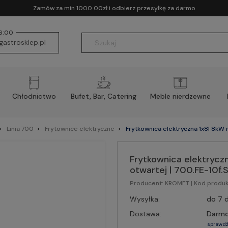
Zamów za min 1000.00zł i odbierz przesyłkę za darmo
16:00
astrosklep.pl
Chłodnictwo
Bufet, Bar, Catering
Meble nierdzewne
Linia 700
Frytownice elektryczne
Frytkownica elektryczna 1x8l 8kW 
Frytkownica elektrycz
otwartej | 700.FE-10f.
Producent:
KROMET
| Kod produk
Wysyłka:
do 7 d
Dostawa:
Darm
sprawdź