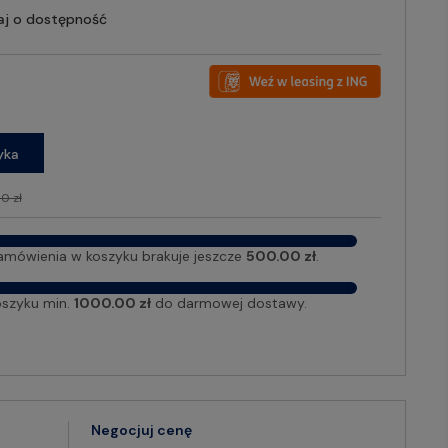
aj o dostępność
yka
0 zł
amówienia w koszyku brakuje jeszcze
500.00 zł
.
oszyku min.
1000.00 zł
do darmowej dostawy.
Negocjuj cenę