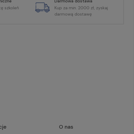
miczne
Darmowa dostawa
tę szkoleń
Kup za min. 2000 zł, zyskaj
darmową dostawę
cje
O nas