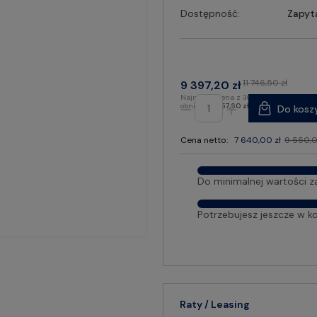
Dostępność:
Zapyt
11 746,50 zł
9 397,20 zł
Najniższa cena z 30 dni przed
obniżką:
8 757,60 zł
Do kosz
Cena netto:
7 640,00 zł
9 550,0
Do minimalnej wartości z
Potrzebujesz jeszcze w k
Raty / Leasing