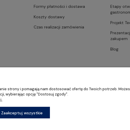
Formy płatności i dostawa
Etapy otw
gastrono
Koszty dostawy
Projekt T
Czas realizacji zamówienia
Prezentac
zakupem
Blog
ałanie strony i pomagają nam dostosować ofertę do Twoich potrzeb. Może
ji, wybierając opcję "Dostosuj zgody".
i.
stronomii, restauracji oraz barów
Sklep internetowy Shoper Premium
Zaakceptuj wszystkie