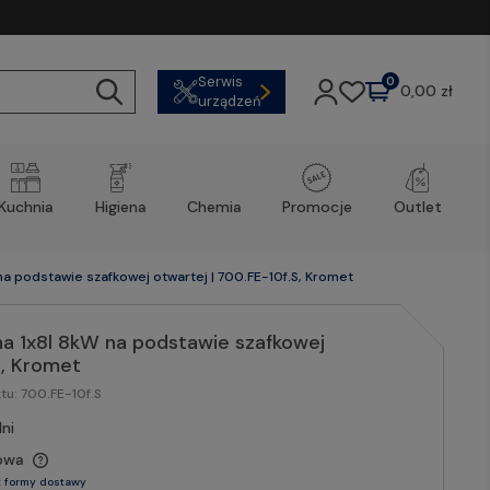
Serwis
0
0,00 zł
urządzeń
Kuchnia
Higiena
Chemia
Promocje
Outlet
na podstawie szafkowej otwartej | 700.FE-10f.S, Kromet
na 1x8l 8kW na podstawie szafkowej
S, Kromet
tu:
700.FE-10f.S
ni
owa
 formy dostawy