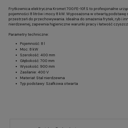
Frytkownica elektryczna Kromet 700.FE-10f.S to profesjonalne urz
pojemności 8 litrów i mocy 8 kW. Wyposażona w otwartą podstawę 
przestrzeń do przechowywania. Idealna do smażenia frytek, ryb i i
nierdzewnej, zapewnia higieniczne warunki pracy i łatwość czyszcz
Parametry techniczne:
Pojemność: 8 l
Moc: 8 kW
Szerokość: 400 mm
Głębokość: 700 mm
Wysokość: 900 mm
Zasilanie: 400 V
Materiał: Stal nierdzewna
Typ podstawy: Szafkowa otwarta