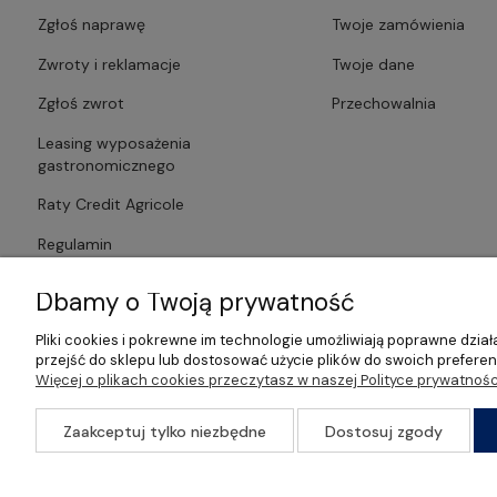
Zgłoś naprawę
Twoje zamówienia
Zwroty i reklamacje
Twoje dane
Zgłoś zwrot
Przechowalnia
Leasing wyposażenia
gastronomicznego
Raty Credit Agricole
Regulamin
Polityka prywatności
Dbamy o Twoją prywatność
Pliki cookies i pokrewne im technologie umożliwiają poprawne dzi
przejść do sklepu lub dostosować użycie plików do swoich preferenc
Więcej o plikach cookies przeczytasz w naszej Polityce prywatnośc
©2026 Wszelkie Prawa Zastrzeżone | Gastrosklep | Wyposażenie ga
Zaakceptuj tylko niezbędne
Dostosuj zgody