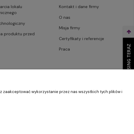
arcia lokalu
Kontakt i dane firmy
micznego
O nas
echnologiczny
Misja firmy
ja produktu przed
Certyfikaty i referencje
WEŹ LEASING TERAZ
Praca
sz zaakceptować wykorzystanie przez nas wszystkich tych plików i
Szablon Master by
Ecommercy