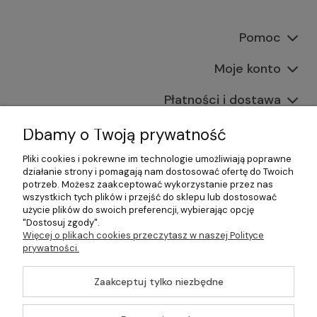
Pomoc
Moje konto
Płatności i dostawa
Informacje
Dbamy o Twoją prywatność
Pliki cookies i pokrewne im technologie umożliwiają poprawne
O nas
działanie strony i pomagają nam dostosować ofertę do Twoich
potrzeb. Możesz zaakceptować wykorzystanie przez nas
wszystkich tych plików i przejść do sklepu lub dostosować
użycie plików do swoich preferencji, wybierając opcję
"Dostosuj zgody".
©2026 Wszelkie Prawa Zastrzeżone | Gastrosklep |
Więcej o plikach cookies przeczytasz w naszej Polityce
Wyposażenie gastronomii, restauracji oraz barów
prywatności.
Szablon Master by
Ecommercy
Zaakceptuj tylko niezbędne