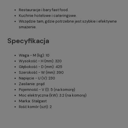
Restauracje i bary fast food.
Kuchnie hotelowe i cateringowe.
Wszędzie tam, gdzie potrzebne jest szybkie i efektywne
smażenie.
Specyfikacja
Waga - M (kg): 10
Wysokość - H (mm): 320
Głębokość - D (mm): 425
Szerokość - W (mm): 390
Napięcie - U (V): 230
Zasilanie: prąd
Pojemność - V (l): 5 (na komorę)
Moc elektryczna (kW): 3.2 (na komorę)
Marka: Stalgast
Ilość komór (szt): 2