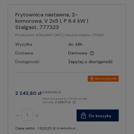
Frytownica nastawna, 2-
komorowa, V 2x5 l, P 6.4 kW |
Stalgast, 777323
Producent:
STALGAST (APL)
| Kod produktu:
777323
Wysyłka:
do 48h
Dostawa:
Darmowa
Dostępność:
Zapytaj o dostępność
2 638,35 zł
2 242,60 zł
Najniższa cena z 30 dni przed
obniżką:
2 204,77 zł
Do koszyka
Cena netto:
1 823,25 zł
2 145,00 zł