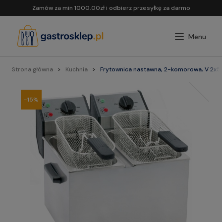
Zamów za min 1000.00zł i odbierz przesyłkę za darmo
Strona główna
Kuchnia
Frytownica nastawna, 2-komorowa, V 2x5 l,
-15%