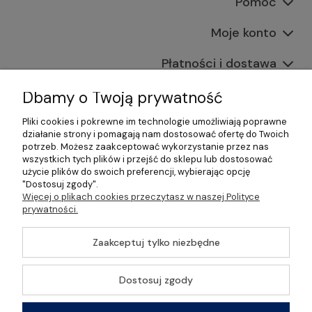
Pomoc
Moje konto
Płatności i dostawa
Informacje
Dbamy o Twoją prywatność
Pliki cookies i pokrewne im technologie umożliwiają poprawne
O nas
działanie strony i pomagają nam dostosować ofertę do Twoich
potrzeb. Możesz zaakceptować wykorzystanie przez nas
wszystkich tych plików i przejść do sklepu lub dostosować
użycie plików do swoich preferencji, wybierając opcję
"Dostosuj zgody".
©2026 Wszelkie Prawa Zastrzeżone | Gastrosklep |
Więcej o plikach cookies przeczytasz w naszej Polityce
Wyposażenie gastronomii, restauracji oraz barów
prywatności.
Szablon Master by
Ecommercy
Zaakceptuj tylko niezbędne
Dostosuj zgody
Pokaż pełną wersję strony