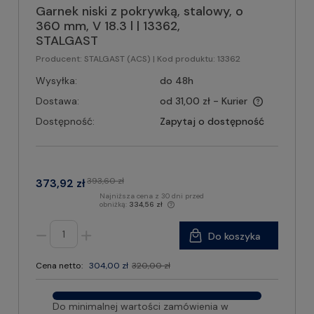
Garnek niski z pokrywką, stalowy, o
360 mm, V 18.3 l | 13362,
STALGAST
Producent:
STALGAST (ACS)
| Kod produktu:
13362
Wysyłka:
do 48h
Dostawa:
od 31,00 zł
- Kurier
Dostępność:
Zapytaj o dostępność
393,60 zł
373,92 zł
Najniższa cena z 30 dni przed
obniżką:
334,56 zł
Do koszyka
Cena netto:
304,00 zł
320,00 zł
Do minimalnej wartości zamówienia w