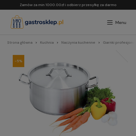
Zamów za min 1000.00zł i odbierz przesyłkę za darmo
Strona główna
Kuchnia
Naczynia kuchenne
Garnki profesjona
-5%