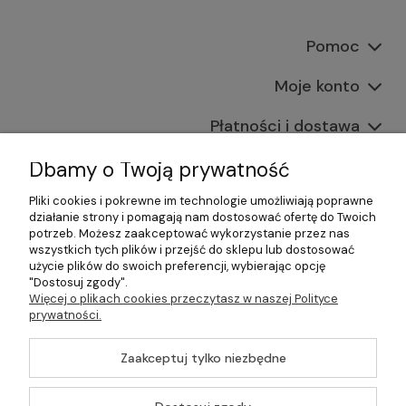
Pomoc
Moje konto
Płatności i dostawa
Informacje
Dbamy o Twoją prywatność
Pliki cookies i pokrewne im technologie umożliwiają poprawne
O nas
działanie strony i pomagają nam dostosować ofertę do Twoich
potrzeb. Możesz zaakceptować wykorzystanie przez nas
wszystkich tych plików i przejść do sklepu lub dostosować
użycie plików do swoich preferencji, wybierając opcję
"Dostosuj zgody".
©2026 Wszelkie Prawa Zastrzeżone | Gastrosklep |
Więcej o plikach cookies przeczytasz w naszej Polityce
Wyposażenie gastronomii, restauracji oraz barów
prywatności.
Szablon Master by
Ecommercy
Zaakceptuj tylko niezbędne