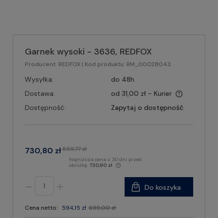
Garnek wysoki - 3636, REDFOX
Producent:
REDFOX
| Kod produktu:
RM_00028043
Wysyłka:
do 48h
Dostawa:
od 31,00 zł
- Kurier
Dostępność:
Zapytaj o dostępność
859,77 zł
730,80 zł
Najniższa cena z 30 dni przed
obniżką:
730,80 zł
Do koszyka
Cena netto:
594,15 zł
699,00 zł