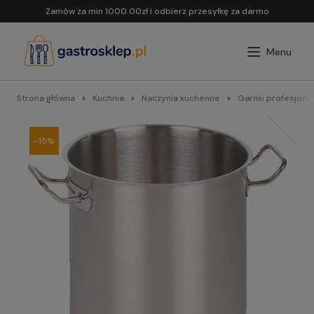
Zamów za min 1000.00zł i odbierz przesyłkę za darmo
Strona główna
Kuchnia
Naczynia kuchenne
Garnki profesjona
-15%