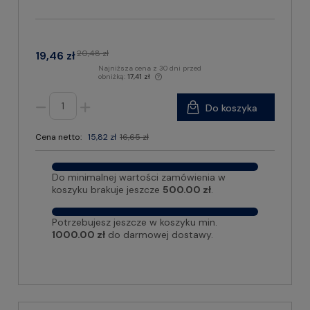
20,48 zł
19,46 zł
Najniższa cena z 30 dni przed
obniżką:
17,41 zł
Do koszyka
Cena netto:
15,82 zł
16,65 zł
Do minimalnej wartości zamówienia w
koszyku brakuje jeszcze
500.00 zł
.
Potrzebujesz jeszcze w koszyku min.
1000.00 zł
do darmowej dostawy.