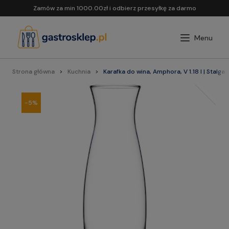
Zamów za min 1000.00zł i odbierz przesyłkę za darmo
Strona główna
Kuchnia
Karafka do wina, Amphora, V 1.18 l | Stalg
-5%