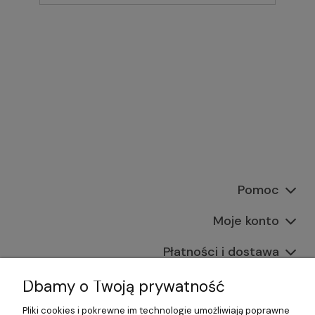
Pomoc
Moje konto
Płatności i dostawa
Informacje
Dbamy o Twoją prywatność
Pliki cookies i pokrewne im technologie umożliwiają poprawne
O nas