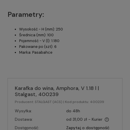
Parametry:
Wysokość - H (mm): 250
Średnica (mm): 100
Pojemność - V (l): 1.180
Pakowane po (szt): 6
Marka: Pasabahce
Karafka do wina, Amphora, V 1.18 l |
Stalgast, 400239
Producent:
STALGAST (ACS)
| Kod produktu:
400239
Wysyłka:
do 48h
Dostawa:
od 31,00 zł
- Kurier
Dostępność:
Zapytaj o dostępność