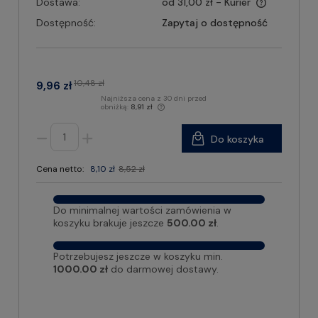
Dostawa:
od 31,00 zł
- Kurier
Dostępność:
Zapytaj o dostępność
10,48 zł
9,96 zł
Najniższa cena z 30 dni przed
obniżką:
8,91 zł
Do koszyka
Cena netto:
8,10 zł
8,52 zł
Do minimalnej wartości zamówienia w
koszyku brakuje jeszcze
500.00 zł
.
Potrzebujesz jeszcze w koszyku min.
1000.00 zł
do darmowej dostawy.