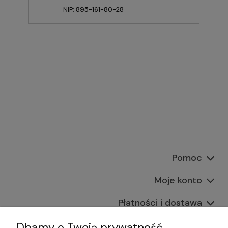
NIP: 895-161-80-28
Pomoc
Moje konto
Płatności i dostawa
Informacje
Dbamy o Twoją prywatność