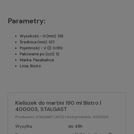
Parametry:
Wysokość - H (mm): 136
Średnica (mm): 107
Pojemność - V (l): 0.190
Pakowane po (szt): 12
Marka: Pasabahce
Linia: Bistro
Kieliszek do martini 190 ml Bistro |
400003, STALGAST
Producent:
STALGAST (ACS)
| Kod produktu:
400003
Wysyłka:
do 48h