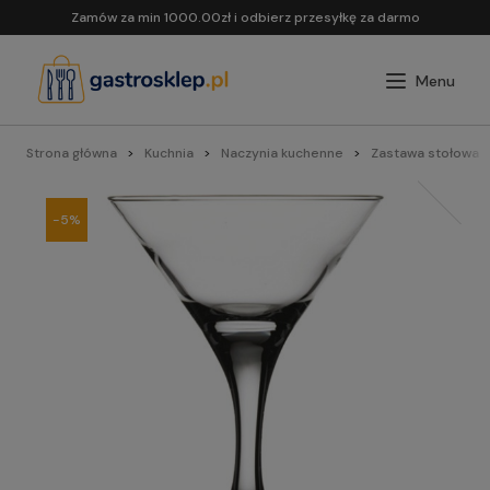
Zamów za min 1000.00zł i odbierz przesyłkę za darmo
Strona główna
Kuchnia
Naczynia kuchenne
Zastawa stołowa
-5%