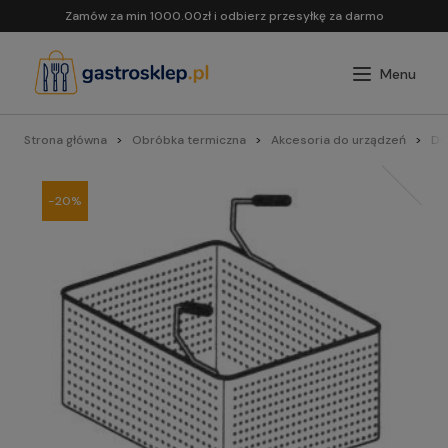
Zamów za min 1000.00zł i odbierz przesyłkę za darmo
Strona główna
Obróbka termiczna
Akcesoria do urządzeń
Do 
-20%