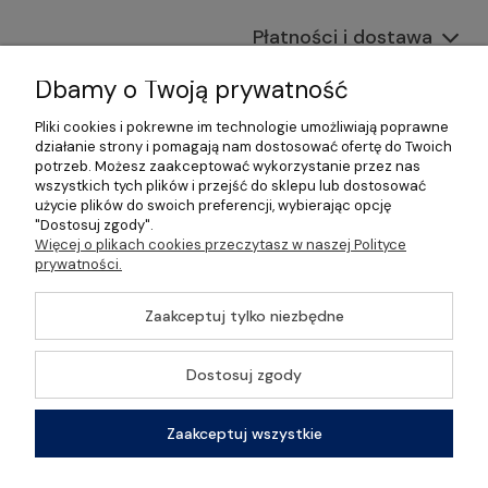
Płatności i dostawa
Informacje
Dbamy o Twoją prywatność
Pliki cookies i pokrewne im technologie umożliwiają poprawne
O nas
działanie strony i pomagają nam dostosować ofertę do Twoich
potrzeb. Możesz zaakceptować wykorzystanie przez nas
wszystkich tych plików i przejść do sklepu lub dostosować
użycie plików do swoich preferencji, wybierając opcję
"Dostosuj zgody".
©2026 Wszelkie Prawa Zastrzeżone | Gastrosklep |
Więcej o plikach cookies przeczytasz w naszej Polityce
Wyposażenie gastronomii, restauracji oraz barów
prywatności.
Szablon Master by
Ecommercy
Zaakceptuj tylko niezbędne
Dostosuj zgody
Pokaż pełną wersję strony
Zaakceptuj wszystkie
Sklep internetowy Shoper Premium