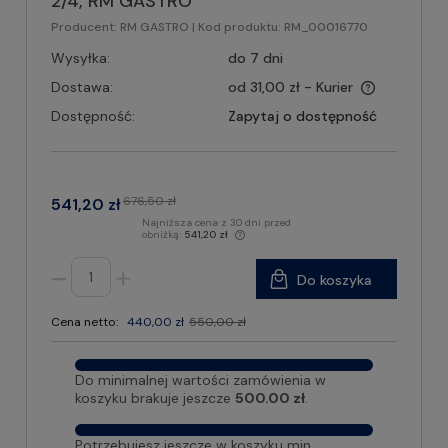
2/4, RM GASTRO
Producent:
RM GASTRO
| Kod produktu:
RM_00016770
Wysyłka:
do 7 dni
Dostawa:
od 31,00 zł
- Kurier
Dostępność:
Zapytaj o dostępność
676,50 zł
541,20 zł
Najniższa cena z 30 dni przed
obniżką:
541,20 zł
Do koszyka
Cena netto:
440,00 zł
550,00 zł
Do minimalnej wartości zamówienia w
koszyku brakuje jeszcze
500.00 zł
.
Potrzebujesz jeszcze w koszyku min.