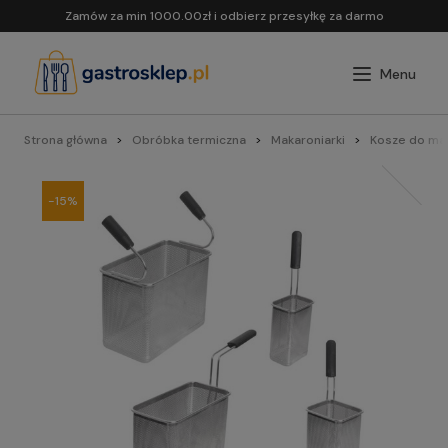
Zamów za min 1000.00zł i odbierz przesyłkę za darmo
Strona główna
Obróbka termiczna
Makaroniarki
Kosze do ma
-15%