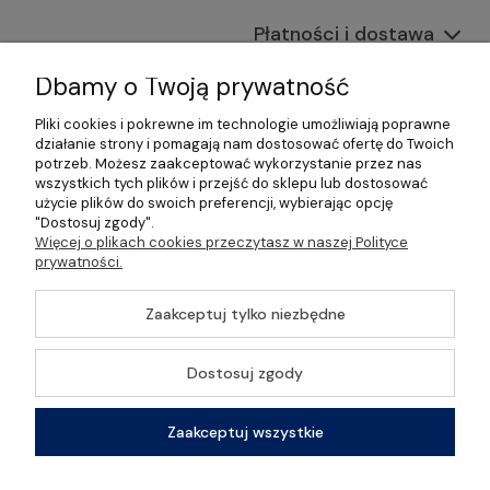
Płatności i dostawa
Informacje
Dbamy o Twoją prywatność
Pliki cookies i pokrewne im technologie umożliwiają poprawne
O nas
działanie strony i pomagają nam dostosować ofertę do Twoich
potrzeb. Możesz zaakceptować wykorzystanie przez nas
wszystkich tych plików i przejść do sklepu lub dostosować
użycie plików do swoich preferencji, wybierając opcję
"Dostosuj zgody".
©2026 Wszelkie Prawa Zastrzeżone | Gastrosklep |
Więcej o plikach cookies przeczytasz w naszej Polityce
Wyposażenie gastronomii, restauracji oraz barów
prywatności.
Szablon Master by
Ecommercy
Zaakceptuj tylko niezbędne
Dostosuj zgody
Pokaż pełną wersję strony
Zaakceptuj wszystkie
Sklep internetowy Shoper Premium