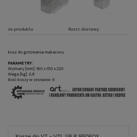
Opis produktu
Koszt dostawy
kosz do gotowania makaronu
PARAMETRY:
Wymiary [mm]: 160 x 150 x 220
Waga [kg]: 0,8
Ilość koszy w zestawie: 6
Kosze do VT - VTL 1/6 P, REDFOX