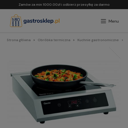
Zamów za min 1000.00zł i odbierz przesyłkę za darmo
Strona główna
Obróbka termiczna
Kuchnie gastronomiczne
K