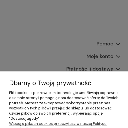
Pomoc
Moje konto
Płatności i dostawa
Informacje
Dbamy o Twoją prywatność
Pliki cookies i pokrewne im technologie umożliwiają poprawne
O nas
działanie strony i pomagają nam dostosować ofertę do Twoich
potrzeb. Możesz zaakceptować wykorzystanie przez nas
wszystkich tych plików i przejść do sklepu lub dostosować
użycie plików do swoich preferencji, wybierając opcję
"Dostosuj zgody".
©2026 Wszelkie Prawa Zastrzeżone | Gastrosklep |
Więcej o plikach cookies przeczytasz w naszej Polityce
Wyposażenie gastronomii, restauracji oraz barów