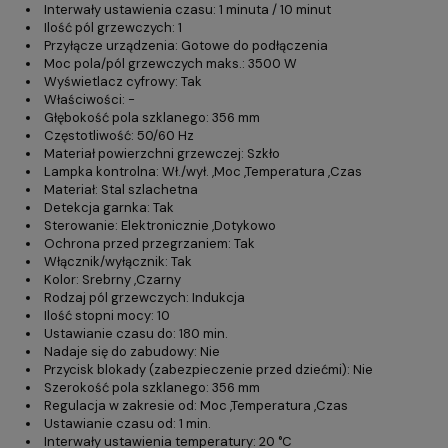
Interwały ustawienia czasu: 1 minuta / 10 minut
Ilość pól grzewczych: 1
Przyłącze urządzenia: Gotowe do podłączenia
Moc pola/pól grzewczych maks.: 3500 W
Wyświetlacz cyfrowy: Tak
Właściwości: -
Głębokość pola szklanego: 356 mm
Częstotliwość: 50/60 Hz
Materiał powierzchni grzewczej: Szkło
Lampka kontrolna: Wł./wył. ,Moc ,Temperatura ,Czas
Materiał: Stal szlachetna
Detekcja garnka: Tak
Sterowanie: Elektronicznie ,Dotykowo
Ochrona przed przegrzaniem: Tak
Włącznik/wyłącznik: Tak
Kolor: Srebrny ,Czarny
Rodzaj pól grzewczych: Indukcja
Ilość stopni mocy: 10
Ustawianie czasu do: 180 min.
Nadaje się do zabudowy: Nie
Przycisk blokady (zabezpieczenie przed dziećmi): Nie
Szerokość pola szklanego: 356 mm
Regulacja w zakresie od: Moc ,Temperatura ,Czas
Ustawianie czasu od: 1 min.
Interwały ustawienia temperatury: 20 °C