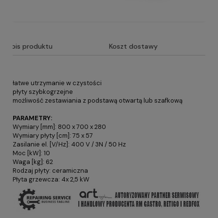
Opis produktu
Koszt dostawy
łatwe utrzymanie w czystości
płyty szybkogrzejne
możliwość zestawiania z podstawą otwartą lub szafkową
PARAMETRY:
Wymiary [mm]: 800 x 700 x 280
Wymiary płyty [cm]: 75 x 57
Zasilanie el. [V/Hz]: 400 V / 3N / 50 Hz
Moc [kW]: 10
Waga [kg]: 62
Rodzaj płyty: ceramiczna
Płyta grzewcza: 4x 2,5 kW