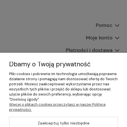
Pomoc
Moje konto
Płatności i dostawa
Informacje
Dbamy o Twoją prywatność
Pliki cookies i pokrewne im technologie umożliwiają poprawne
O nas
działanie strony i pomagają nam dostosować ofertę do Twoich
potrzeb. Możesz zaakceptować wykorzystanie przez nas
wszystkich tych plików i przejść do sklepu lub dostosować
użycie plików do swoich preferencji, wybierając opcję
"Dostosuj zgody".
©2026 Wszelkie Prawa Zastrzeżone | Gastrosklep |
Więcej o plikach cookies przeczytasz w naszej Polityce
Wyposażenie gastronomii, restauracji oraz barów
prywatności.
Szablon Master by
Ecommercy
Zaakceptuj tylko niezbędne