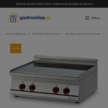
Zamów za min 1000.00zł i odbierz przesyłkę za darmo
Strona główna
Obróbka termiczna
Kuchnie gastronomiczne
L
-20%