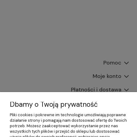
Pomoc
Moje konto
Płatności i dostawa
Informacje
Dbamy o Twoją prywatność
Pliki cookies i pokrewne im technologie umożliwiają poprawne
O nas
działanie strony i pomagają nam dostosować ofertę do Twoich
potrzeb. Możesz zaakceptować wykorzystanie przez nas
wszystkich tych plików i przejść do sklepu lub dostosować
użycie plików do swoich preferencji, wybierając opcję