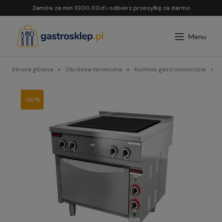
Zamów za min 1000.00zł i odbierz przesyłkę za darmo
Strona główna
Obróbka termiczna
Kuchnie gastronomiczne
K
-20%