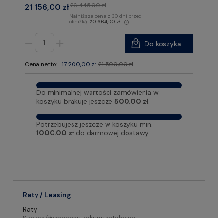
26 445,00 zł
21 156,00 zł
Najniższa cena z 30 dni przed
obniżką:
20 664,00 zł
Do koszyka
Cena netto:
17 200,00 zł
21 500,00 zł
Do minimalnej wartości zamówienia w
koszyku brakuje jeszcze
500.00 zł
.
Potrzebujesz jeszcze w koszyku min.
1000.00 zł
do darmowej dostawy.
Raty / Leasing
Raty
Szczegóły procesu zakupu ratalnego