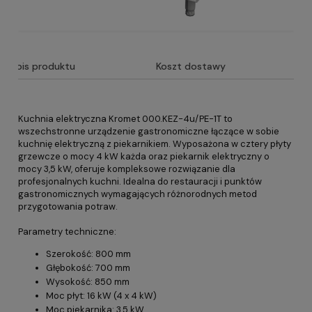
Opis produktu
Koszt dostawy
Kuchnia elektryczna Kromet 000.KEZ-4u/PE-1T to
wszechstronne urządzenie gastronomiczne łączące w sobie
kuchnię elektryczną z piekarnikiem. Wyposażona w cztery płyty
grzewcze o mocy 4 kW każda oraz piekarnik elektryczny o
mocy 3,5 kW, oferuje kompleksowe rozwiązanie dla
profesjonalnych kuchni. Idealna do restauracji i punktów
gastronomicznych wymagających różnorodnych metod
przygotowania potraw.
Parametry techniczne:
Szerokość: 800 mm
Głębokość: 700 mm
Wysokość: 850 mm
Moc płyt: 16 kW (4 x 4 kW)
Moc piekarnika: 3,5 kW