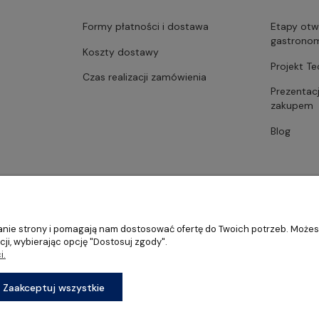
Formy płatności i dostawa
Etapy otw
gastrono
Koszty dostawy
Projekt T
Czas realizacji zamówienia
Prezentac
zakupem
Blog
ałanie strony i pomagają nam dostosować ofertę do Twoich potrzeb. Może
ji, wybierając opcję "Dostosuj zgody".
i.
stronomii, restauracji oraz barów
Sklep internetowy Shoper Premium
Zaakceptuj wszystkie