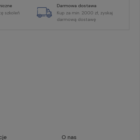
miczne
Darmowa dostawa
tę szkoleń
Kup za min. 2000 zł, zyskaj
darmową dostawę
cje
O nas