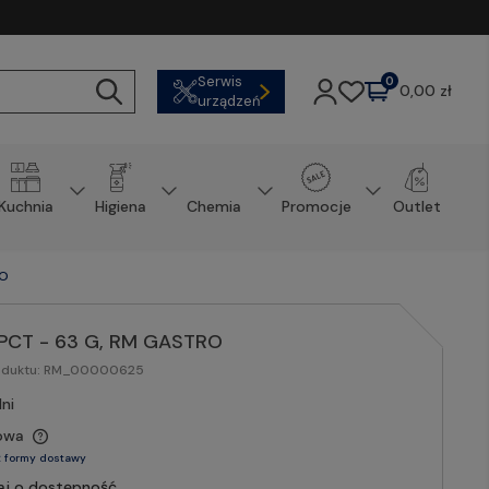
Serwis
0
0,00 zł
urządzeń
Kuchnia
Higiena
Chemia
Promocje
Outlet
RO
 PCT - 63 G, RM GASTRO
oduktu:
RM_00000625
ni
owa
 formy dostawy
aj o dostępność