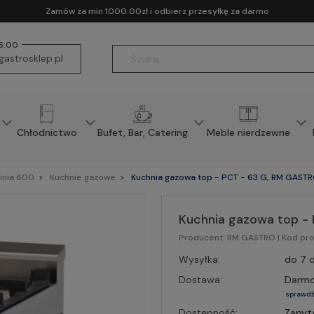
Zamów za min 1000.00zł i odbierz przesyłkę za darmo
16:00
astrosklep.pl
Chłodnictwo
Bufet, Bar, Catering
Meble nierdzewne
inia 600
Kuchnie gazowe
Kuchnia gazowa top - PCT - 63 G, RM GAST
Kuchnia gazowa top -
Producent:
RM GASTRO
| Kod pr
Wysyłka:
do 7 d
Dostawa:
Darm
sprawdź
Dostępność:
Zapyt