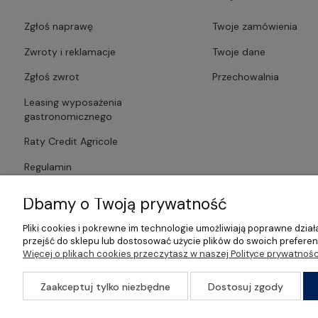
Zgłoś naprawę
Twoje zamówienia
Zwroty i reklamacje
Twoje dane
Zgłoś zwrot
Przechowalnia
Leasing wyposażenia
gastronomicznego
Raty Credit Agricole
Regulamin
Polityka prywatności
Dbamy o Twoją prywatność
Pliki cookies i pokrewne im technologie umożliwiają poprawne dzi
przejść do sklepu lub dostosować użycie plików do swoich preferenc
Więcej o plikach cookies przeczytasz w naszej Polityce prywatnośc
©2026 Wszelkie Prawa Zastrzeżone | Gastrosklep | Wyposażenie ga
Zaakceptuj tylko niezbędne
Dostosuj zgody