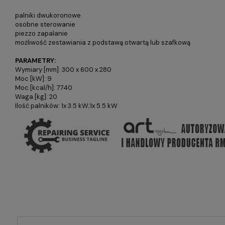
palniki dwukoronowe
osobne sterowanie
piezzo zapalanie
możliwość zestawiania z podstawą otwartą lub szafkową
PARAMETRY:
Wymiary [mm]: 300 x 600 x 280
Moc [kW]: 9
Moc [kcal/h]: 7740
Waga [kg]: 20
Ilość palników: 1x 3.5 kW;1x 5.5 kW