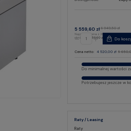
6 949,50 zł
5 559,60 zł
Najniższa cena z 30 dni przed
obniżką:
5 559,60 zł
Do kosz
Cena netto:
4 520,00 zł
5 650,0
Do minimalnej wartości z
Potrzebujesz jeszcze w k
Raty / Leasing
Raty