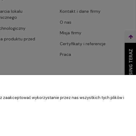
arcia lokalu
Kontakt i dane firmy
micznego
O nas
echnologiczny
Misja firmy
ja produktu przed
Certyfikaty i referencje
WEŹ LEASING TERAZ
Praca
sz zaakceptować wykorzystanie przez nas wszystkich tych plików i
Szablon Master by
Ecommercy