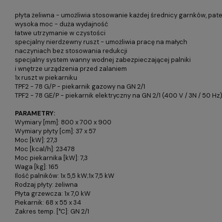
płyta żeliwna - umożliwia stosowanie każdej średnicy garnków, pateln
wysoka moc - duża wydajność
łatwe utrzymanie w czystości
specjalny nierdzewny ruszt - umożliwia pracę na małych
naczyniach bez stosowania redukcji
specjalny system wanny wodnej zabezpieczającej palniki
i wnętrze urządzenia przed zalaniem
1x ruszt w piekarniku
TPF2 - 78 G/P - piekarnik gazowy na GN 2/1
TPF2 - 78 GE/P - piekarnik elektryczny na GN 2/1 (400 V / 3N / 50 Hz
PARAMETRY:
Wymiary [mm]: 800 x 700 x 900
Wymiary płyty [cm]: 37 x 57
Moc [kW]: 27,3
Moc [kcal/h]: 23478
Moc piekarnika [kW]: 7,3
Waga [kg]: 165
Ilość palników: 1x 5,5 kW;1x 7,5 kW
Rodzaj płyty: żeliwna
Płyta grzewcza: 1x 7,0 kW
Piekarnik: 68 x 55 x 34
Zakres temp. [°C]: GN 2/1