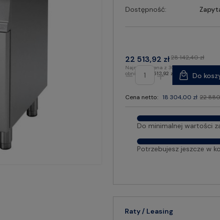
Dostępność:
Zapyt
28 142,40 zł
22 513,92 zł
Najniższa cena z 30 dni przed
obniżką:
22 513,92 zł
Do kosz
Cena netto:
18 304,00 zł
22 880
Do minimalnej wartości z
Potrzebujesz jeszcze w k
Raty / Leasing