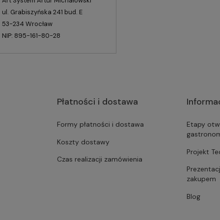
Art System Artur Michałowski
ul. Grabiszyńska 241 bud. E
53-234 Wrocław
NIP: 895-161-80-28
Płatności i dostawa
Informa
Formy płatności i dostawa
Etapy otw
gastrono
Koszty dostawy
Projekt T
Czas realizacji zamówienia
Prezentac
zakupem
Blog