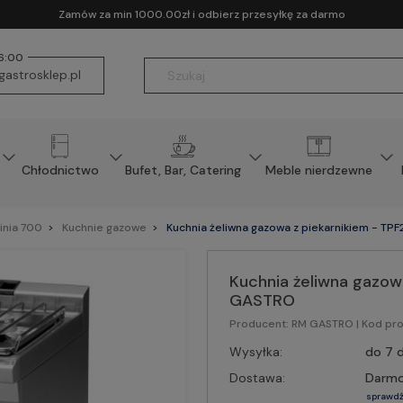
Zamów za min 1000.00zł i odbierz przesyłkę za darmo
16:00
astrosklep.pl
Chłodnictwo
Bufet, Bar, Catering
Meble nierdzewne
inia 700
Kuchnie gazowe
Kuchnia żeliwna gazowa z piekarnikiem - TP
Kuchnia żeliwna gazowa
GASTRO
Producent:
RM GASTRO
| Kod pr
Wysyłka:
do 7 d
Dostawa:
Darm
sprawdź