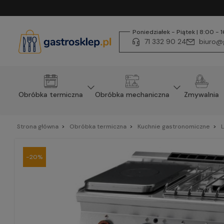
Poniedziałek - Piątek | 8:00 - 
71 332 90 24
biuro@g
Obróbka termiczna
Obróbka mechaniczna
Zmywalnia
Strona główna
Obróbka termiczna
Kuchnie gastronomiczne
L
-20%