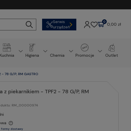
Serwis
0
0,00 zł
urządzeń
Kuchnia
Higiena
Chemia
Promocje
Outlet
F2 - 78 G/P, RM GASTRO
 z piekarnikiem - TPF2 - 78 G/P, RM
oduktu:
RM_00000974
ni
owa
 formy dostawy