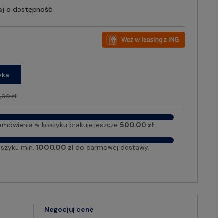
aj o dostępność
yka
,00 zł
amówienia w koszyku brakuje jeszcze
500.00 zł
.
oszyku min.
1000.00 zł
do darmowej dostawy.
Negocjuj cenę