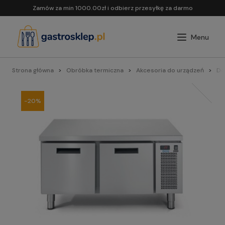
Zamów za min 1000.00zł i odbierz przesyłkę za darmo
Strona główna
Obróbka termiczna
Akcesoria do urządzeń
Do 
-20%