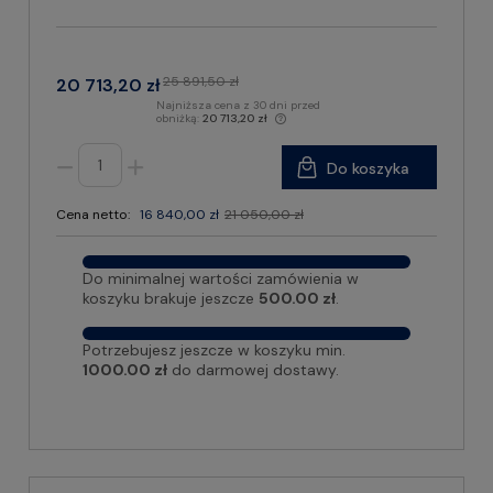
25 891,50 zł
20 713,20 zł
Najniższa cena z 30 dni przed
obniżką:
20 713,20 zł
Do koszyka
Cena netto:
16 840,00 zł
21 050,00 zł
Do minimalnej wartości zamówienia w
koszyku brakuje jeszcze
500.00 zł
.
Potrzebujesz jeszcze w koszyku min.
1000.00 zł
do darmowej dostawy.