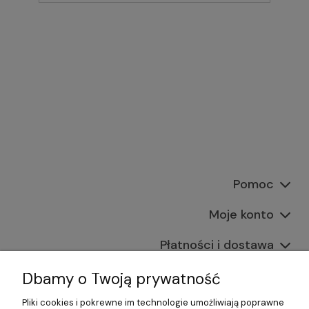
Pomoc
Moje konto
Płatności i dostawa
Informacje
Dbamy o Twoją prywatność
Pliki cookies i pokrewne im technologie umożliwiają poprawne
O nas