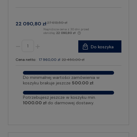
27 613,50 zł
22 090,80 zł
Najniższa cena z 30 dni przed
obniżką:
22 090,80 zł
Do koszyka
Cena netto:
17 960,00 zł
22 450,00 zł
Do minimalnej wartości zamówienia w
koszyku brakuje jeszcze
500.00 zł
.
Potrzebujesz jeszcze w koszyku min.
1000.00 zł
do darmowej dostawy.