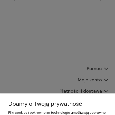
Pomoc
Moje konto
Płatności i dostawa
Informacje
Dbamy o Twoją prywatność
Pliki cookies i pokrewne im technologie umożliwiają poprawne
O nas