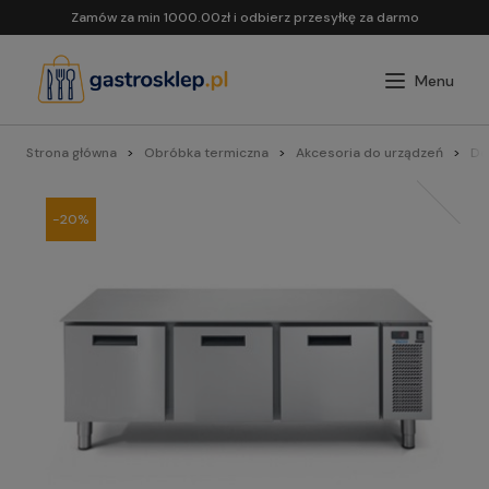
Zamów za min 1000.00zł i odbierz przesyłkę za darmo
Strona główna
Obróbka termiczna
Akcesoria do urządzeń
Do 
-20%