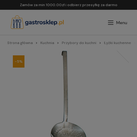
Zamów za min 1000.00zł i odbierz przesyłkę za darmo
Strona główna
Kuchnia
Przybory do kuchni
Łyżki kuchenne
-5%