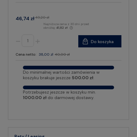
49,20 zł
46,74 zł
Najniższa cena z 30 dni przed
obniżką:
41,82 zł
Do koszyka
Cena netto:
38,00 zł
40,00 zł
Do minimalnej wartości zamówienia w
koszyku brakuje jeszcze
500.00 zł
.
Potrzebujesz jeszcze w koszyku min.
1000.00 zł
do darmowej dostawy.
Raty / Leasing