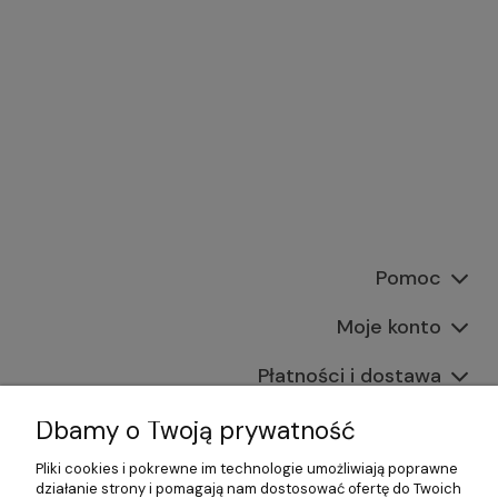
Pomoc
Moje konto
Płatności i dostawa
Informacje
Dbamy o Twoją prywatność
Pliki cookies i pokrewne im technologie umożliwiają poprawne
O nas
działanie strony i pomagają nam dostosować ofertę do Twoich