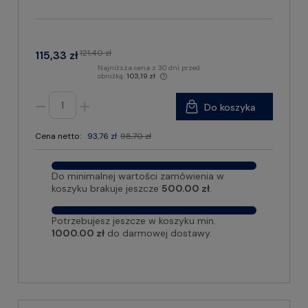
121,40 zł
115,33 zł
Najniższa cena z 30 dni przed
obniżką:
103,19 zł
Do koszyka
Cena netto:
93,76 zł
98,70 zł
Do minimalnej wartości zamówienia w
koszyku brakuje jeszcze
500.00 zł
.
Potrzebujesz jeszcze w koszyku min.
1000.00 zł
do darmowej dostawy.