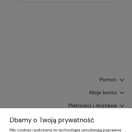
Pomoc
Moje konto
Płatności i dostawa
Informacje
Dbamy o Twoją prywatność
Pliki cookies i pokrewne im technologie umożliwiają poprawne
O nas