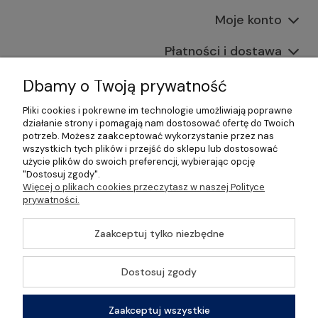
Moje konto
Płatności i dostawa
Informacje
Dbamy o Twoją prywatność
Pliki cookies i pokrewne im technologie umożliwiają poprawne
O nas
działanie strony i pomagają nam dostosować ofertę do Twoich
potrzeb. Możesz zaakceptować wykorzystanie przez nas
wszystkich tych plików i przejść do sklepu lub dostosować
użycie plików do swoich preferencji, wybierając opcję
"Dostosuj zgody".
©2026 Wszelkie Prawa Zastrzeżone | Gastrosklep |
Więcej o plikach cookies przeczytasz w naszej Polityce
Wyposażenie gastronomii, restauracji oraz barów
prywatności.
Szablon Master by
Ecommercy
Zaakceptuj tylko niezbędne
Dostosuj zgody
Pokaż pełną wersję strony
Zaakceptuj wszystkie
Sklep internetowy Shoper Premium