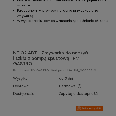
Kosze w zestawie: 1x uniwersalny, 1x talerze, pojemnik na
sztućce
Pakiet chemii w promocyjnej cenie przy zakupie ze
zmywarką
W wyposażeniu: pompa wzmacniająca ciśnienie płukania
NT102 ABT - Zmywarka do naczyń
i szkła z pompą spustową | RM
GASTRO
Producent:
RM GASTRO
| Kod produktu:
RM_00025610
Wysyłka:
do 3 dni
Dostawa:
Darmowa
Dostępność:
Zapytaj o dostępność