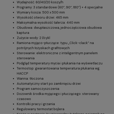
Wydajność: 60/40/20 koszy/h
Programy: 3 standardowe (60”, 90”, 180”) + 4 specjalne
Wymiary kosza: 500 x 500 mm
Wysokość otworu drzwi: 465 mm
Maksymalna wysokość talerza: 440 mm
Obudowa: dwupłaszczowa, jednoczęściowa obudowa
kaptura
Zużycie wody: 2 l/cykl
Ramiona myjąco-płuczące: typu „Click-clack” na
potrójnych łożyskach grafitowych
Sterowanie: elektroniczne z inteligentnym panelem
sterowania
Podgląd temperatury mycia i płukania na wyświetlaczu
Termostop: gwarantowana temperatura płukania wg.
HACCP
Wanna: tłoczona
Automatyczny start po zamknięciu drzwi
Program samoczyszczenia
Dozownik środka myjącego i płuczącego: sterowany
czasowo
Kontrolki pracy i grzania
Regulowany termostat bojlera