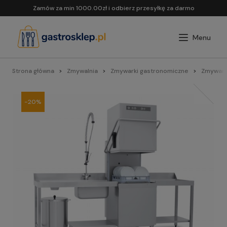
Zamów za min 1000.00zł i odbierz przesyłkę za darmo
Strona główna
Zmywalnia
Zmywarki gastronomiczne
Zmywarki
-20%