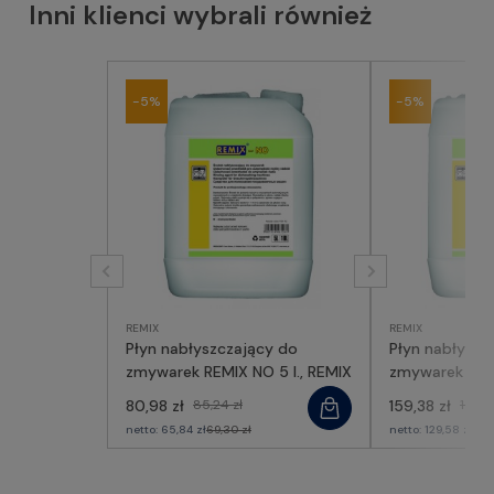
Inni klienci wybrali również
-5%
-5%
REMIX
REMIX
Płyn nabłyszczający do
Płyn nabłyszc
zmywarek REMIX NO 5 l., REMIX
zmywarek REMI
REMIX
80,98 zł
85,24 zł
159,38 zł
167,77
netto:
65,84 zł
69,30 zł
netto:
129,58 zł
136