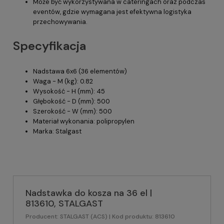
Może być wykorzystywana w cateringach oraz podczas
eventów, gdzie wymagana jest efektywna logistyka
przechowywania.
Specyfikacja
Nadstawa 6x6 (36 elementów)
Waga - M (kg): 0.82
Wysokość - H (mm): 45
Głębokość - D (mm): 500
Szerokość - W (mm): 500
Materiał wykonania: polipropylen
Marka: Stalgast
Nadstawka do kosza na 36 el |
813610, STALGAST
Producent:
STALGAST (ACS)
| Kod produktu:
813610