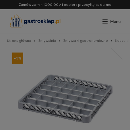
Zamów za min 1000.00zł i odbierz przesyłkę za darmo
Strona główna
Zmywalnia
Zmywarki gastronomiczne
Kosze d
-5%