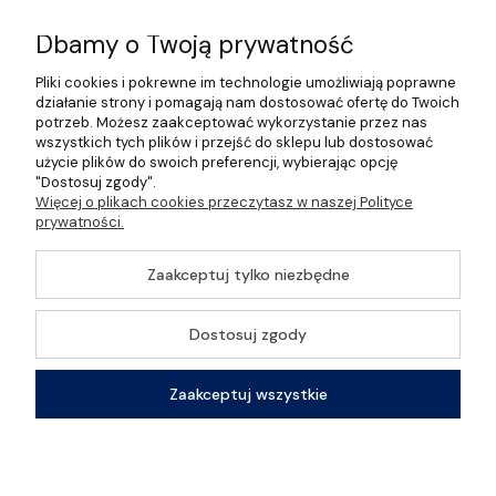
Informacje
Dbamy o Twoją prywatność
Pliki cookies i pokrewne im technologie umożliwiają poprawne
O nas
działanie strony i pomagają nam dostosować ofertę do Twoich
potrzeb. Możesz zaakceptować wykorzystanie przez nas
wszystkich tych plików i przejść do sklepu lub dostosować
użycie plików do swoich preferencji, wybierając opcję
"Dostosuj zgody".
©2026 Wszelkie Prawa Zastrzeżone | Gastrosklep |
Więcej o plikach cookies przeczytasz w naszej Polityce
Wyposażenie gastronomii, restauracji oraz barów
prywatności.
Szablon Master by
Ecommercy
Zaakceptuj tylko niezbędne
Dostosuj zgody
Pokaż pełną wersję strony
Zaakceptuj wszystkie
Sklep internetowy Shoper Premium