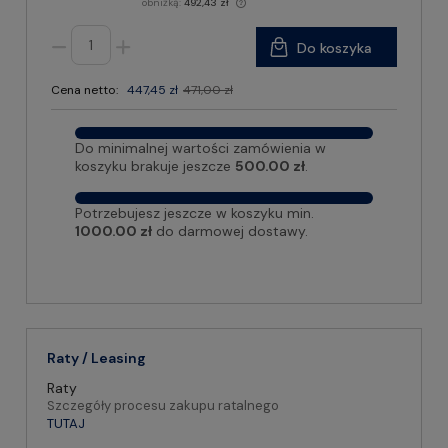
obniżką:
492,43 zł
Do koszyka
Cena netto:
447,45 zł
471,00 zł
Do minimalnej wartości zamówienia w
koszyku brakuje jeszcze
500.00 zł
.
Potrzebujesz jeszcze w koszyku min.
1000.00 zł
do darmowej dostawy.
Raty / Leasing
Raty
Szczegóły procesu zakupu ratalnego
TUTAJ