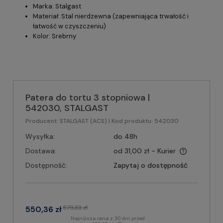
Marka: Stalgast
Materiał: Stal nierdzewna (zapewniająca trwałość i
łatwość w czyszczeniu)
Kolor: Srebrny
Patera do tortu 3 stopniowa |
542030, STALGAST
Producent:
STALGAST (ACS)
| Kod produktu:
542030
Wysyłka:
do 48h
Dostawa:
od 31,00 zł
- Kurier
Dostępność:
Zapytaj o dostępność
579,33 zł
550,36 zł
Najniższa cena z 30 dni przed