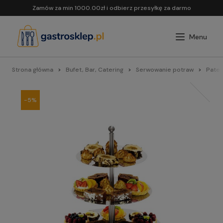
Zamów za min 1000.00zł i odbierz przesyłkę za darmo
Strona główna
Bufet, Bar, Catering
Serwowanie potraw
Pater
-5%