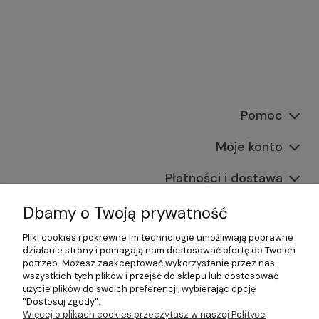
Pomoc
Moje konto
Płatności i dostawa
Informacje
Dbamy o Twoją prywatność
Pliki cookies i pokrewne im technologie umożliwiają poprawne
O nas
działanie strony i pomagają nam dostosować ofertę do Twoich
potrzeb. Możesz zaakceptować wykorzystanie przez nas
wszystkich tych plików i przejść do sklepu lub dostosować
użycie plików do swoich preferencji, wybierając opcję
"Dostosuj zgody".
©2026 Wszelkie Prawa Zastrzeżone | Gastrosklep |
Więcej o plikach cookies przeczytasz w naszej Polityce
Wyposażenie gastronomii, restauracji oraz barów