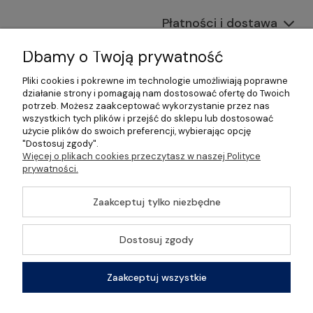
Płatności i dostawa
Informacje
Dbamy o Twoją prywatność
Pliki cookies i pokrewne im technologie umożliwiają poprawne
O nas
działanie strony i pomagają nam dostosować ofertę do Twoich
potrzeb. Możesz zaakceptować wykorzystanie przez nas
wszystkich tych plików i przejść do sklepu lub dostosować
użycie plików do swoich preferencji, wybierając opcję
"Dostosuj zgody".
©2026 Wszelkie Prawa Zastrzeżone | Gastrosklep |
Więcej o plikach cookies przeczytasz w naszej Polityce
Wyposażenie gastronomii, restauracji oraz barów
prywatności.
Szablon Master by
Ecommercy
Zaakceptuj tylko niezbędne
Dostosuj zgody
Pokaż pełną wersję strony
Zaakceptuj wszystkie
Sklep internetowy Shoper Premium