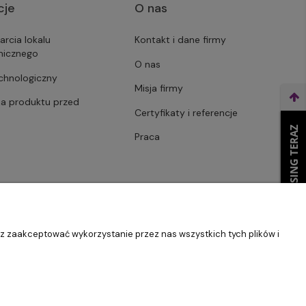
cje
O nas
arcia lokalu
Kontakt i dane firmy
micznego
O nas
echnologiczny
Misja firmy
ja produktu przed
Certyfikaty i referencje
WEŹ LEASING TERAZ
Praca
sz zaakceptować wykorzystanie przez nas wszystkich tych plików i
Szablon Master by
Ecommercy