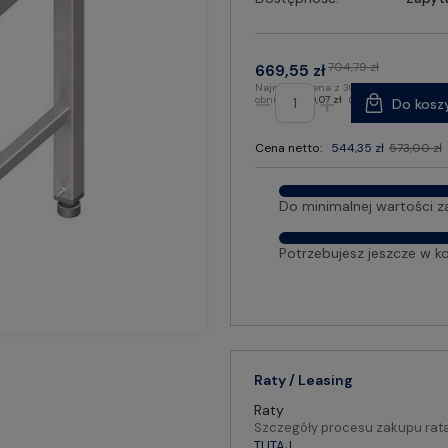
704,79 zł
669,55 zł
Najniższa cena z 30 dni przed
obniżką:
599,07 zł
Do kosz
Cena netto:
544,35 zł
573,00 zł
Do minimalnej wartości z
Potrzebujesz jeszcze w k
Raty / Leasing
Raty
Szczegóły procesu zakupu rat
TUTAJ