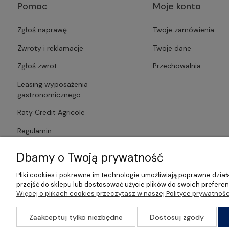
Pomoc
Moje konto
Zgłoś naprawę
Twoje zamówienia
Zwroty i reklamacje
Twoje dane
Zgłoś zwrot
Przechowalnia
Leasing wyposażenia
gastronomicznego
Raty Credit Agricole
Regulamin
Polityka prywatności
Dbamy o Twoją prywatność
Pliki cookies i pokrewne im technologie umożliwiają poprawne dzi
przejść do sklepu lub dostosować użycie plików do swoich preferenc
Więcej o plikach cookies przeczytasz w naszej Polityce prywatnośc
©2026 Wszelkie Prawa Zastrzeżone | Gastrosklep | Wyposażenie ga
Zaakceptuj tylko niezbędne
Dostosuj zgody