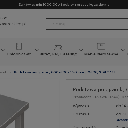
Zamów za min 1000.00zł i odbierz przesyłkę za darmo
16:00
astrosklep.pl
Chłodnictwo
Bufet, Bar, Catering
Meble nierdzewne
arnki
Podstawa pod garnki, 600x600x450 mm | 10606, STALGAST
Podstawa pod garnki
Producent:
STALGAST (ACS)
| Ko
Wysyłka:
do 14 
Dostawa:
od 31,
sprawdź
Dostępność:
Zapyt