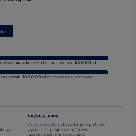
yka
amówienia w koszyku brakuje jeszcze
500.00 zł
.
oszyku min.
1000.00 zł
do darmowej dostawy.
Negocjuj cenę
Dodaj produkty do koszyka, jako płatność
alnego
wybierz „Negocjacja ceny” i złóż
niezobowiązujące zamówienie.