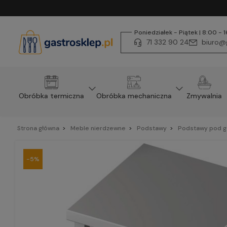
Poniedziałek - Piątek | 8:00 - 
71 332 90 24
biuro@g
Obróbka termiczna
Obróbka mechaniczna
Zmywalnia
Strona główna
Meble nierdzewne
Podstawy
Podstawy pod g
-5%