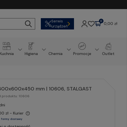
Serwis
0
0,00 zł
urządzeń
Kuchnia
Higiena
Chemia
Promocje
Outlet
, 600x600x450 mm | 10606, STALGAST
d produktu:
10606
dni
00 zł
- Kurier
 formy dostawy
aj o dostępność