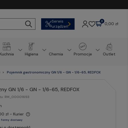
Serwis
0
0,00 zł
urządzeń
Kuchnia
Higiena
Chemia
Promocje
Outlet
6
Pojemnik gastronomiczny GN 1/6 - GN - 1/6-65, REDFOX
ny GN 1/6 - GN - 1/6-65, REDFOX
tu:
RM_00001693
h
00 zł
- Kurier
 formy dostawy
aj o dostępność