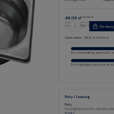
56,58 zł
48,09 zł
Najniższa cena z 30 dni przed
obniżką:
48,09 zł
Do kosz
Cena netto:
39,10 zł
46,00 zł
Do minimalnej wartości z
Potrzebujesz jeszcze w k
Raty / Leasing
Raty
Szczegóły procesu zakupu rat
TUTAJ