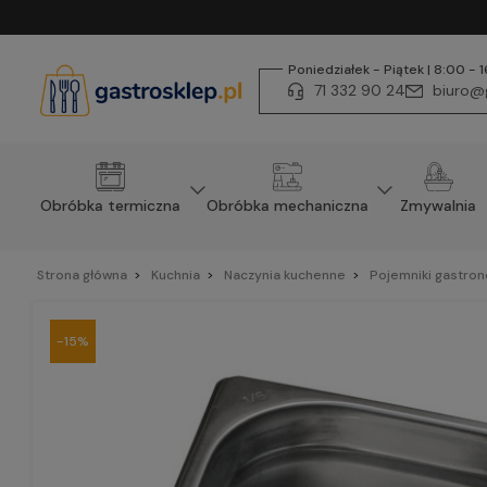
Poniedziałek - Piątek | 8:00 - 
71 332 90 24
biuro@g
Obróbka termiczna
Obróbka mechaniczna
Zmywalnia
Strona główna
Kuchnia
Naczynia kuchenne
Pojemniki gastro
-15%