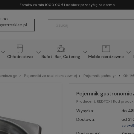
Zamów za min 1000.00zł i odbierz przesyłkę za darmo
16:00
astrosklep.pl
Chłodnictwo
Bufet, Bar, Catering
Meble nierdzewne
nomicze gn
Pojemniki ze stali nierdzewnej
Pojemniki pełne gn
GN 1/
Pojemnik gastronomicz
Producent:
REDFOX
| Kod produk
Wysyłka:
do 48
Dostawa:
od 31,
sprawdź
Dostępność:
Zapyt