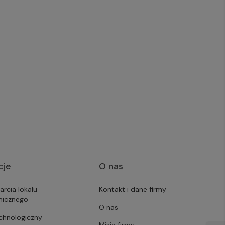
cje
O nas
arcia lokalu
Kontakt i dane firmy
micznego
O nas
echnologiczny