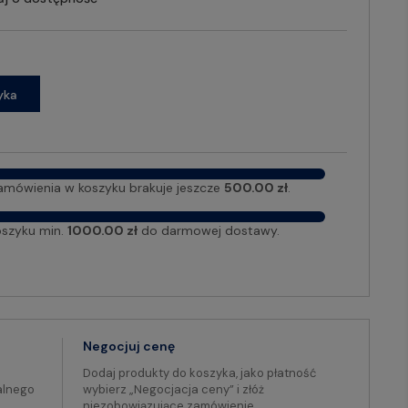
yka
amówienia w koszyku brakuje jeszcze
500.00 zł
.
oszyku min.
1000.00 zł
do darmowej dostawy.
Negocjuj cenę
Dodaj produkty do koszyka, jako płatność
alnego
wybierz „Negocjacja ceny” i złóż
niezobowiązujące zamówienie.