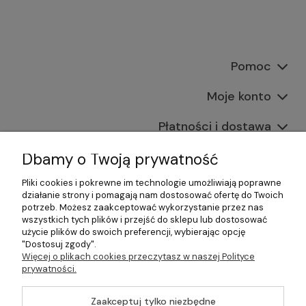
Pomoc
Moje konto
Płatności i dostawa
Informacje
Dbamy o Twoją prywatność
Pliki cookies i pokrewne im technologie umożliwiają poprawne
O nas
działanie strony i pomagają nam dostosować ofertę do Twoich
potrzeb. Możesz zaakceptować wykorzystanie przez nas
wszystkich tych plików i przejść do sklepu lub dostosować
użycie plików do swoich preferencji, wybierając opcję
"Dostosuj zgody".
©2026 Wszelkie Prawa Zastrzeżone | Gastrosklep |
Więcej o plikach cookies przeczytasz w naszej Polityce
Wyposażenie gastronomii, restauracji oraz barów
prywatności.
Szablon Master by
Ecommercy
Zaakceptuj tylko niezbędne