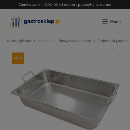
Zamów za min 1000.00zł i odbierz przesyłkę za darmo
Strona główna
Kuchnia
Naczynia kuchenne
Pojemniki gastron
-15%